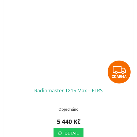
Z
ZDARMA
D
Radiomaster TX15 Max – ELRS
A
R
Objednáno
M
5 440 Kč
A
DETAIL