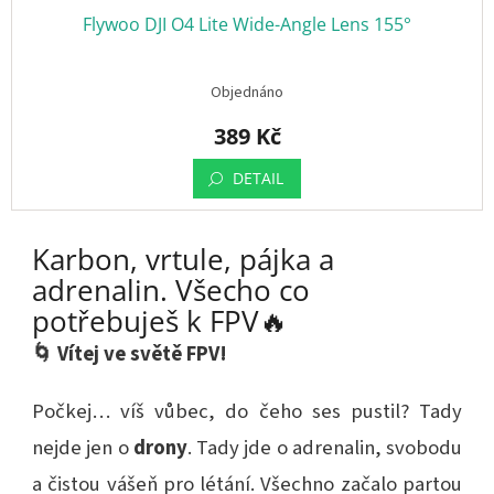
Flywoo DJI O4 Lite Wide-Angle Lens 155°​​
Objednáno
389 Kč
DETAIL
Karbon, vrtule, pájka a
adrenalin. Všecho co
potřebuješ k FPV🔥
🌀 Vítej ve světě FPV!
Počkej… víš vůbec, do čeho ses pustil? Tady
nejde jen o
drony
. Tady jde o adrenalin, svobodu
a čistou vášeň pro létání. Všechno začalo partou