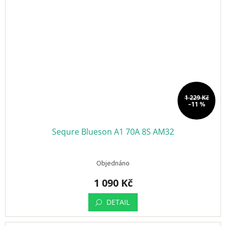
1 229 Kč
–11 %
Sequre Blueson A1 70A 8S AM32
Objednáno
1 090 Kč
DETAIL