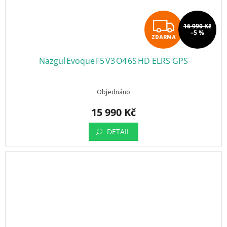
Z
16 990 Kč
–5 %
ZDARMA
D
Nazgul Evoque F5 V3 O4 6S HD ELRS GPS
A
R
Objednáno
M
15 990 Kč
A
DETAIL