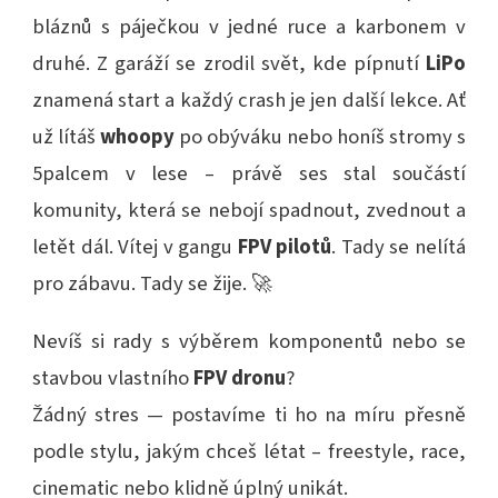
bláznů s páječkou v jedné ruce a karbonem v
druhé. Z garáží se zrodil svět, kde pípnutí
LiPo
znamená start a každý crash je jen další lekce. Ať
už lítáš
whoopy
po obýváku nebo honíš stromy s
5palcem v lese – právě ses stal součástí
komunity, která se nebojí spadnout, zvednout a
letět dál. Vítej v gangu
FPV pilotů
. Tady se nelítá
pro zábavu. Tady se žije. 🚀
Nevíš si rady s výběrem komponentů nebo se
stavbou vlastního
FPV dronu
?
Žádný stres — postavíme ti ho na míru přesně
podle stylu, jakým chceš létat – freestyle, race,
cinematic nebo klidně úplný unikát.