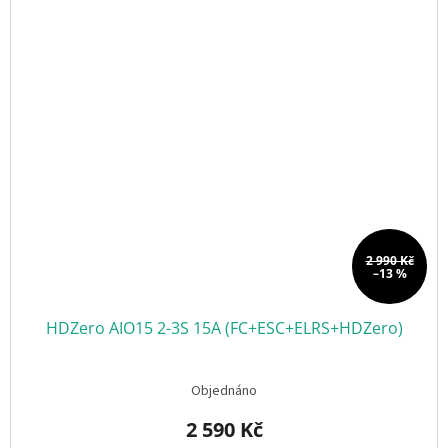
2 990 Kč
–13 %
HDZero AIO15 2-3S 15A (FC+ESC+ELRS+HDZero)
Objednáno
2 590 Kč