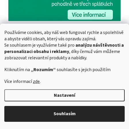
Z
Používáme cookies, aby náš web fungoval rychle a spolehlivě
á
a abyste viděli obsah, který vás opravdu zajímá.
p
Info
Se souhlasem je využíváme také pro
analýzu návštěvnosti a
a
personalizaci obsahu i reklamy
, díky čemuž vám můžeme
Podmínky ochrany osobních údajů
t
zobrazovat relevantní produkty a nabídky.
Vrácení zboží/reklamace
í
Kliknutím na
„Rozumím“
souhlasíte s jejich použitím
Obchodní podmínky
Bonusový program 🪙
Více informací
zde
.
Oblíbené
Kontakt 🗺️
Nastavení
Třetinka
Návody
Videa
Souhlasím
Chci začít s FPV drony