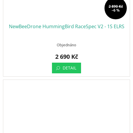
2 890 Kč
–6 %
NewBeeDrone HummingBird RaceSpec V2 - 1S ELRS
Objednáno
2 690 Kč
DETAIL