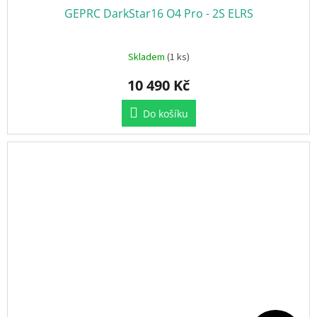
GEPRC DarkStar16 O4 Pro - 2S ELRS
A
R
Skladem
(1 ks)
M
10 490 Kč
A
Do košíku