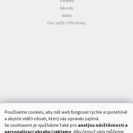
Třetinka
s
Z
Návody
á
u
v
Videa
o
d
Chci začít s FPV drony
y
d
r
o
n
ů
🏁
K
o
n
t
a
k
t
🗺️
C
Z
Používáme cookies, aby náš web fungoval rychle a spolehlivě
K
/
a abyste viděli obsah, který vás opravdu zajímá.
Se souhlasem je využíváme také pro
analýzu návštěvnosti a
personalizaci obsahu i reklamy
, díky čemuž vám můžeme
P