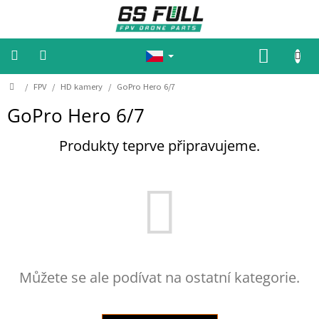
P
ř
e
j
N
í
Á
t
n
D
K
/
FPV
/
HD kamery
/
GoPro Hero 6/7
🔥
🔥
o
a
U
A
GoPro Hero 6/7
m
o
k
P
ů
b
c
N
e
s
Produkty teprve připravujeme.
🔥
a
Í
🔥
h
K
M
O
o
Š
t
o
Í
r
y
K
Můžete se ale podívat na ostatní kategorie.
B
a
t
e
r