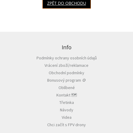
i
ZPĚT DO OBCHODU
e
V
r
t
Z
u
l
á
e
p
Info
a
Podmínky ochrany osobních údajů
E
t
S
Vrácení zboží/reklamace
í
C
+
Obchodní podmínky
F
C
Bonusový program 🪙
Oblíbené
Kontakt 🗺️
F
P
Třetinka
V
Návody
Videa
R
C
Chci začít s FPV drony