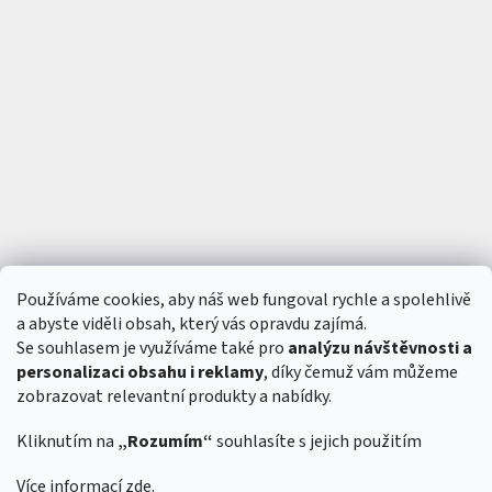
R
á
m
y
D
o
p
l
ň
k
y
3
Používáme cookies, aby náš web fungoval rychle a spolehlivě
D
t
a abyste viděli obsah, který vás opravdu zajímá.
i
Se souhlasem je využíváme také pro
analýzu návštěvnosti a
s
k
personalizaci obsahu i reklamy
, díky čemuž vám můžeme
zobrazovat relevantní produkty a nabídky.
S
e
t
Kliknutím na
„Rozumím“
souhlasíte s jejich použitím
y
Vytvořil Shoptet
&
Více informací
zde
.