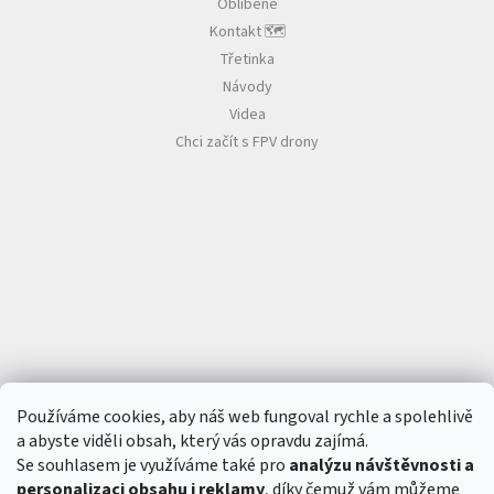
Oblíbené
ý
R
p
Kontakt 🗺️
á
i
Třetinka
m
s
y
Návody
u
Videa
D
Chci začít s FPV drony
o
p
l
ň
k
y
3
D
t
i
s
k
S
Používáme cookies, aby náš web fungoval rychle a spolehlivě
e
t
a abyste viděli obsah, který vás opravdu zajímá.
y
Se souhlasem je využíváme také pro
analýzu návštěvnosti a
personalizaci obsahu i reklamy
, díky čemuž vám můžeme