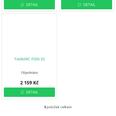
DETAIL
DETAIL
R
á
m
y
D
o
p
l
ň
k
y
ToolkitRC P200 V2
3
D
Objednáno
t
i
s
2 159 Kč
k
DETAIL
S
e
t
y
5
položek celkem
O
v