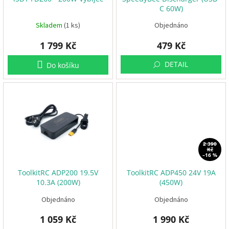
d
i
C 60W)
u
e
k
Skladem
(1 ks)
Objednáno
t
V
1 799 Kč
479 Kč
ů
r
t
u
DETAIL
Do košíku
l
e
E
S
C
+
F
C
2 390
Kč
–16 %
F
ToolkitRC ADP200 19.5V
ToolkitRC ADP450 24V 19A
P
V
10.3A (200W)
(450W)
Objednáno
Objednáno
R
C
1 059 Kč
1 990 Kč