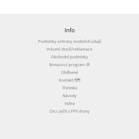
l
Z
á
á
v
d
Z
o
a
á
d
c
y
p
Info
d
í
r
a
p
o
Podmínky ochrany osobních údajů
t
r
n
ů
Vrácení zboží/reklamace
í
v
🏁
k
Obchodní podmínky
y
Bonusový program 🪙
K
v
o
Oblíbené
ý
n
t
p
Kontakt 🗺️
a
i
k
Třetinka
s
t
Návody
🗺️
u
Videa
C
Chci začít s FPV drony
Z
K
/
P