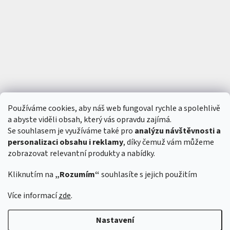
ř
i
h
l
á
š
e
n
í
Používáme cookies, aby náš web fungoval rychle a spolehlivě
a abyste viděli obsah, který vás opravdu zajímá.
Se souhlasem je využíváme také pro
analýzu návštěvnosti a
personalizaci obsahu i reklamy
, díky čemuž vám můžeme
zobrazovat relevantní produkty a nabídky.
Kliknutím na
„Rozumím“
souhlasíte s jejich použitím
Vytvořil Shoptet
&
Více informací
zde
.
Nastavení
Copyright 2026
6SFULL - FPV drony a příslušenství
. Všechna práva