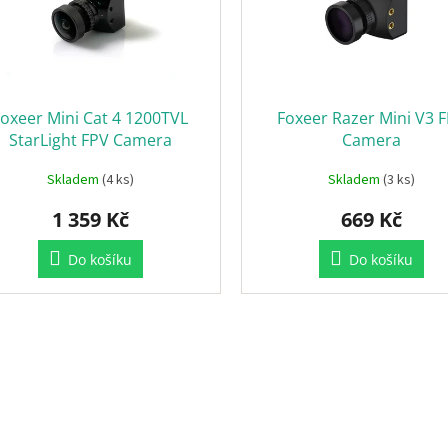
Foxeer Mini Cat 4 1200TVL
Foxeer Razer Mini V3 
StarLight FPV Camera
Camera
Skladem
(4 ks)
Skladem
(3 ks)
1 359 Kč
669 Kč
Do košíku
Do košíku
O
v
l
á
d
a