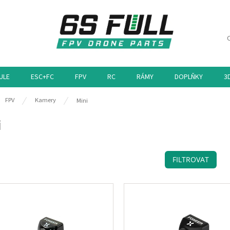
ULE
ESC+FC
FPV
RC
RÁMY
DOPLŇKY
3
ů
FPV
Kamery
Mini
i
FILTROVAT