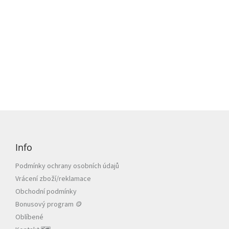
Z
á
p
Info
a
t
Podmínky ochrany osobních údajů
í
Vrácení zboží/reklamace
Obchodní podmínky
Bonusový program 🪙
Oblíbené