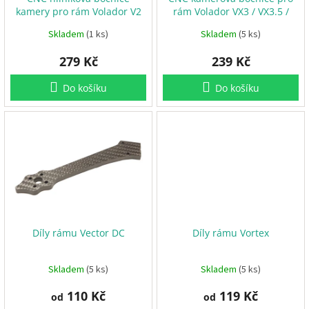
d
i
kamery pro rám Volador V2
rám Volador VX3 / VX3.5 /
u
e
5–6" O4
Atlas 4 / Tony 5 O4
k
Skladem
(1 ks)
Skladem
(5 ks)
t
V
279 Kč
239 Kč
ů
r
t
u
Do košíku
Do košíku
l
e
E
S
C
+
F
C
F
Díly rámu Vector DC
Díly rámu Vortex
P
V
Skladem
(5 ks)
Skladem
(5 ks)
R
C
110 Kč
119 Kč
od
od