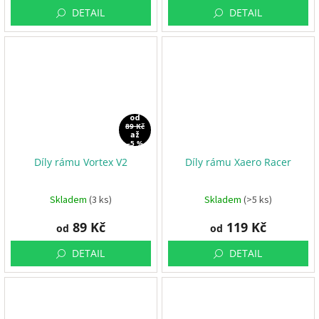
DETAIL
DETAIL
R
á
m
y
D
o
p
l
od
ň
89 Kč
až
k
–5 %
y
Díly rámu Vortex V2
Díly rámu Xaero Racer
3
D
Skladem
(3 ks)
Skladem
(>5 ks)
t
i
s
89 Kč
119 Kč
od
od
k
DETAIL
DETAIL
S
e
t
y