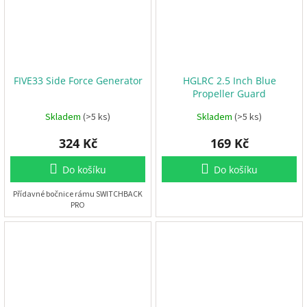
Z
á
v
o
d
y
d
r
FIVE33 Side Force Generator
HGLRC 2.5 Inch Blue
o
Propeller Guard
n
ů
Skladem
(>5 ks)
Skladem
(>5 ks)
🏁
324 Kč
169 Kč
K
o
n
Do košíku
Do košíku
t
a
k
Přídavné bočnice rámu SWITCHBACK
t
PRO
🗺️
C
Z
K
/
P