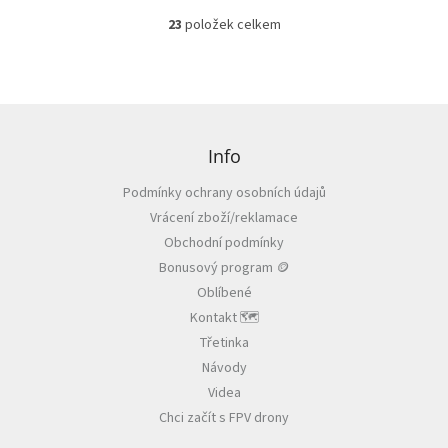
23
položek celkem
O
v
l
á
d
Z
a
á
c
p
Info
í
a
p
Podmínky ochrany osobních údajů
t
r
Vrácení zboží/reklamace
í
v
k
Obchodní podmínky
y
Bonusový program 🪙
v
Oblíbené
ý
p
Kontakt 🗺️
i
Třetinka
s
Návody
u
Videa
Chci začít s FPV drony