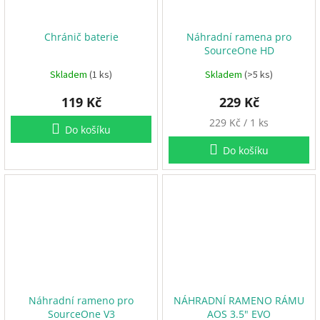
ř
i
h
Chránič baterie
Náhradní ramena pro
l
á
SourceOne HD
š
e
Skladem
(1 ks)
Skladem
(>5 ks)
n
í
119 Kč
229 Kč
M
229 Kč / 1 ks
Do košíku
ě
r
Do košíku
n
á
c
e
n
a
:
Náhradní rameno pro
NÁHRADNÍ RAMENO RÁMU
SourceOne V3
AOS 3.5" EVO