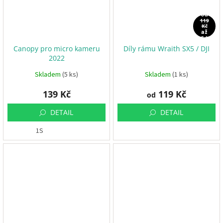
od
119
Kč
až
–5 %
Canopy pro micro kameru
Díly rámu Wraith SX5 / DJI
2022
Skladem
(5 ks)
Skladem
(1 ks)
139 Kč
119 Kč
od
DETAIL
DETAIL
1S