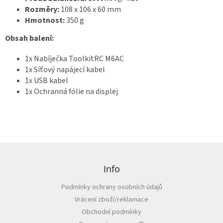
ř
Rozměry:
108 x 106 x 60 mm
i
Hmotnost:
350 g
h
l
á
Obsah balení:
š
e
n
1x Nabíječka ToolkitRC M6AC
í
1x Síťový napájecí kabel
1x USB kabel
1x Ochranná fólie na displej
Z
á
p
Info
a
Podmínky ochrany osobních údajů
t
Vrácení zboží/reklamace
í
Obchodní podmínky