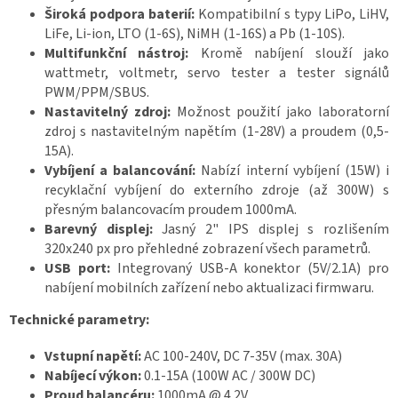
Široká podpora baterií:
Kompatibilní s typy LiPo, LiHV,
Z
á
LiFe, Li-ion, LTO (1-6S), NiMH (1-16S) a Pb (1-10S).
v
Multifunkční nástroj:
Kromě nabíjení slouží jako
o
d
wattmetr, voltmetr, servo tester a tester signálů
y
d
PWM/PPM/SBUS.
r
Nastavitelný zdroj:
Možnost použití jako laboratorní
o
n
zdroj s nastavitelným napětím (1-28V) a proudem (0,5-
ů
15A).
🏁
Vybíjení a balancování:
Nabízí interní vybíjení (15W) i
K
recyklační vybíjení do externího zdroje (až 300W) s
o
přesným balancovacím proudem 1000mA.
n
t
Barevný displej:
Jasný 2" IPS displej s rozlišením
a
320x240 px pro přehledné zobrazení všech parametrů.
k
t
USB port:
Integrovaný USB-A konektor (5V/2.1A) pro
🗺️
nabíjení mobilních zařízení nebo aktualizaci firmwaru.
C
Technické parametry:
Z
K
/
Vstupní napětí:
AC 100-240V, DC 7-35V (max. 30A)
Nabíjecí výkon:
0.1-15A (100W AC / 300W DC)
Proud balancéru:
1000mA @ 4.2V
P