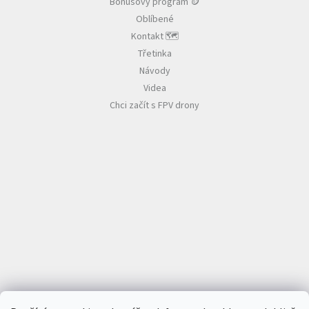
Bonusový program 🪙
Oblíbené
Kontakt 🗺️
Třetinka
Návody
Videa
Chci začít s FPV drony