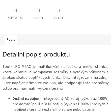
a
R
:
á
m
y
ZEPTAT SE
HLÍDAT
SDÍLET
D
o
p
Popis
l
ň
k
y
Detailní popis produktu
3
ToolkitRC M6AC je multifunkční nabíječka a měřicí stanice,
D
t
která kombinuje kompaktní rozměry s vysokým výkonem a
i
širokou škálou doplňkových funkcí. Díky integrovanému zdroji
s
k
ji lze napájet přímo ze zásuvky, ale podporuje i stejnosměrný
vstup pro maximální výkon v terénu.
S
e
Duální napájení:
Integrovaný AC zdroj (výkon až 100W)
t
y
pro domácí použití a DC vstup (výkon až 300W) pro rychlé
nabíjení v terénu z externího zdroje nebo baterie.