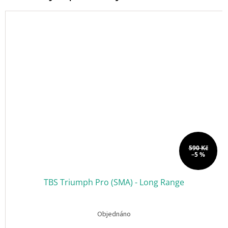
ř
i
h
l
á
š
e
n
í
590 Kč
–5 %
TBS Triumph Pro (SMA) - Long Range
Objednáno