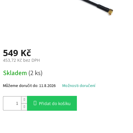
i
e
V
r
t
u
l
e
549 Kč
E
453,72 Kč bez DPH
S
C
M
Skladem
(2 ks)
+
ě
F
r
C
n
Můžeme doručit do:
11.8.2026
Možnosti doručení
á
F
c
P
e
Přidat do košíku
V
n
a
:
R
C