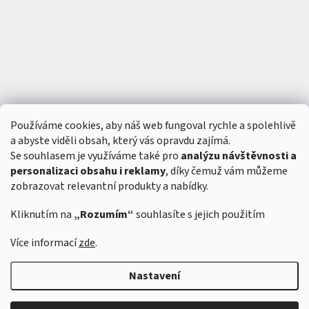
Používáme cookies, aby náš web fungoval rychle a spolehlivě
a abyste viděli obsah, který vás opravdu zajímá.
Se souhlasem je využíváme také pro
analýzu návštěvnosti a
personalizaci obsahu i reklamy
, díky čemuž vám můžeme
zobrazovat relevantní produkty a nabídky.
Kliknutím na
„Rozumím“
souhlasíte s jejich použitím
Vytvořil Shoptet
&
Více informací
zde
.
Nastavení
Copyright 2026
6SFULL - FPV drony a příslušenství
. Všechna práva
vyhrazena.