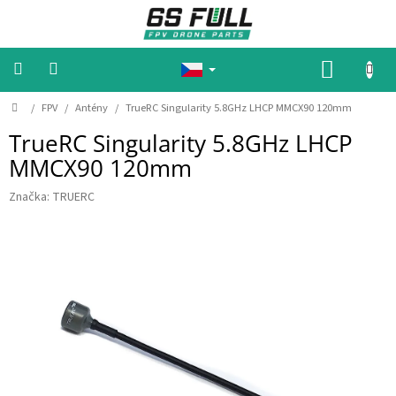
P
ř
e
j
N
í
Á
t
n
D
K
/
FPV
/
Antény
/
TrueRC Singularity 5.8GHz LHCP MMCX90 120mm
🔥
🔥
o
a
U
A
TrueRC Singularity 5.8GHz LHCP
m
o
k
P
ů
b
c
MMCX90 120mm
N
e
s
🔥
a
Í
🔥
Značka:
TRUERC
h
K
M
O
o
Š
t
o
Í
r
y
K
B
a
t
e
r