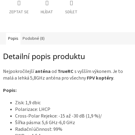
R
ZEPTAT SE
HLÍDAT
SDÍLET
á
m
y
D
Popis
Podobné (8)
o
p
l
ň
Detailní popis produktu
k
y
Nejpokročilejší
anténa
od
TrueRC
s vyšším výkonem. Je to
malá a lehká 5,8GHz anténa pro všechny
FPV koptéry
.
3
D
t
Popis:
i
s
k
Zisk: 1,9 dbic
Polarizace: LHCP
S
Cross-Polar Rejekce: -15 až -30 dB (1,9 %)/
e
t
Šířka pásma: 5,6 GHz-6,0 GHz
y
Radiační účinnost: 99%