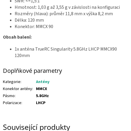
SWR: <=1,5:1
Z
Hmotnost: 1,03 g až 3,55 g v závislosti na konfiguraci
á
Rozměry (hlava): průměr 11,8 mm x výška 8,2 mm
v
o
Délka: 120 mm
d
y
Konektor: MMCX 90
d
r
Obsah balení:
o
n
ů
1x anténa TrueRC Singularity 5.8GHz LHCP MMCX90
🏁
120mm
K
o
Doplňkové parametry
n
t
a
Kategorie
:
Antény
k
t
Konektor antény
:
MMCX
🗺️
Pásmo
:
5.8GHz
C
Polarizace
:
LHCP
Z
K
/
Související produkty
P