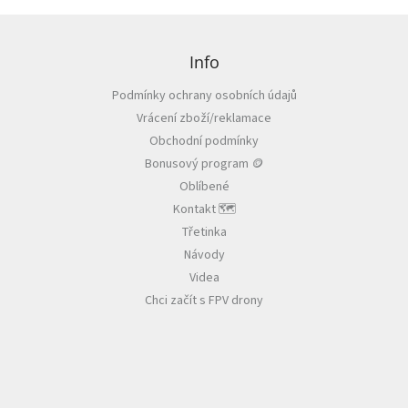
Z
á
p
Info
a
Podmínky ochrany osobních údajů
t
Vrácení zboží/reklamace
í
Obchodní podmínky
Bonusový program 🪙
Oblíbené
Kontakt 🗺️
Třetinka
Návody
Videa
Chci začít s FPV drony