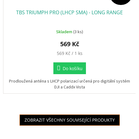
TBS TRIUMPH PRO (LHCP SMA) - LONG RANGE
Skladem
(3 ks)
569 Kč
M
569 Kč / 1 ks
ě
r
Do košíku
n
á
Prodloužená anténa s LHCP polarizací určená pro digitální systém
c
DJI a Caddx Vista
e
n
a
:
ZOBRAZIT VŠECHNY SOUVISEJÍCÍ PRODUKTY