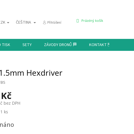
NÁKUPNÍ
Prázdný košík
CZK
ČEŠTINA
Přihlášení
KOŠÍK
D TISK
SETY
ZÁVODY DRONŮ 🏁
KONTAKT 🗺️
1.5mm Hexdriver
TBS
 Kč
Kč bez DPH
 1 ks
dnáno