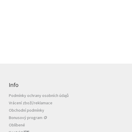
Z
á
p
Info
a
t
Podmínky ochrany osobních údajů
í
Vrácení zboží/reklamace
Obchodní podmínky
Bonusový program 🪙
Oblíbené