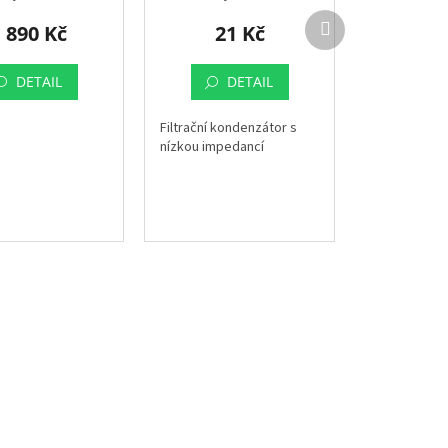
Další
 890 Kč
21 Kč
produkt
DETAIL
DETAIL
Filtrační kondenzátor s
nízkou impedancí