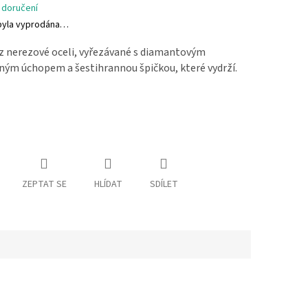
 doručení
byla vyprodána…
z nerezové oceli, vyřezávané s diamantovým
ným úchopem a šestihrannou špičkou, které vydrží.
ZEPTAT SE
HLÍDAT
SDÍLET