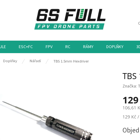
ULE
ESC+FC
FPV
RC
RÁMY
DOPLŇKY
3
ů
Doplňky
Nářadí
TBS 1.5mm Hexdriver
TBS 
Značka:
129
106,61 
Měrná
129 Kč /
cena:
Obje