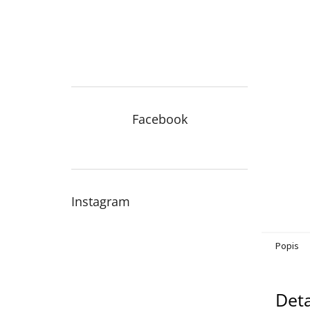
n
e
l
Facebook
Instagram
Popis
Deta