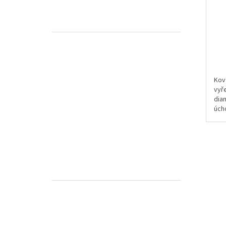
Kov
vyř
dia
úch
špič