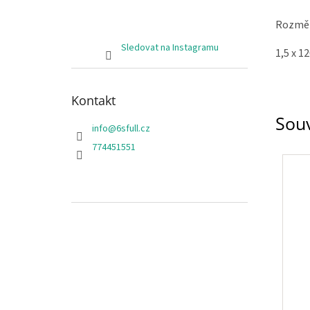
Rozměry
Sledovat na Instagramu
1,5 x 
Kontakt
Souv
info
@
6sfull.cz
774451551