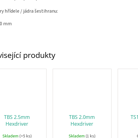
 hřídele / jádra šestihranu:
120 mm
isející produkty
TBS 2.5mm
TBS 2.0mm
TS
Hexdriver
Hexdriver
Skladem
(>5 ks)
Skladem
(1 ks)