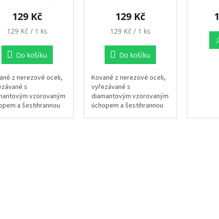
129 Kč
129 Kč
1
Měrná
Měrná
129 Kč / 1 ks
129 Kč / 1 ks
cena:
cena:
Do košíku
Do košíku
ané z nerezové oceli,
Kované z nerezové oceli,
ezávané s
vyřezávané s
mantovým vzorovaným
diamantovým vzorovaným
opem a šestihrannou
úchopem a šestihrannou
kou, které vydrží.
špičkou, které vydrží.