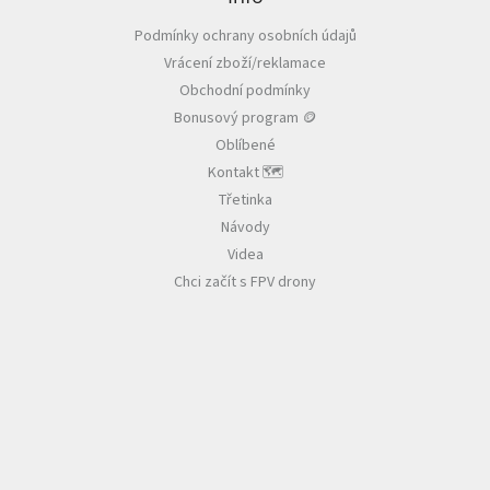
a
Podmínky ochrany osobních údajů
t
Vrácení zboží/reklamace
í
Obchodní podmínky
Bonusový program 🪙
Oblíbené
Kontakt 🗺️
Třetinka
Návody
Videa
Chci začít s FPV drony