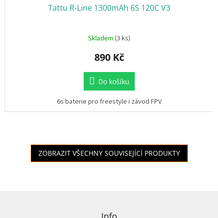
Tattu R-Line 1300mAh 6S 120C V3
Skladem
(3 ks)
890 Kč
Do košíku
6s baterie pro freestyle i závod FPV
ZOBRAZIT VŠECHNY SOUVISEJÍCÍ PRODUKTY
Z
á
p
Info