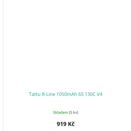
ř
i
h
l
á
š
e
n
í
Tattu R-Line 1050mAh 6S 130C V4
Skladem
(5 ks)
919 Kč