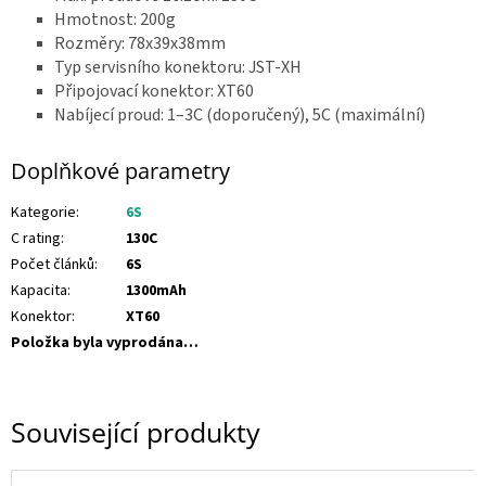
Hmotnost: 200g
Z
á
Rozměry: 78x39x38mm
v
o
Typ servisního konektoru: JST-XH
d
Připojovací konektor: XT60
y
d
Nabíjecí proud: 1–3C (doporučený), 5C (maximální)
r
o
n
Doplňkové parametry
ů
🏁
Kategorie
:
6S
K
C rating
:
130C
o
n
Počet článků
:
6S
t
Kapacita
:
1300mAh
a
k
Konektor
:
XT60
t
🗺️
Položka byla vyprodána…
C
Z
K
Související produkty
/
P