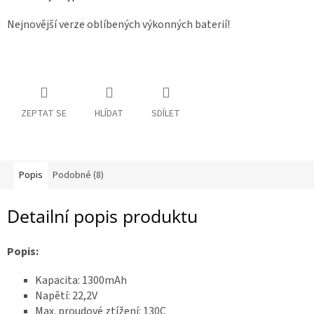
n
R
Nejnovější verze oblíbených výkonných baterií!
a
á
m
:
y
D
o
p
ZEPTAT SE
HLÍDAT
SDÍLET
l
ň
k
y
Popis
Podobné (8)
3
D
t
Detailní popis produktu
i
s
k
Popis:
S
e
t
Kapacita: 1300mAh
y
Napětí: 22,2V
Max. proudové ztížení: 130C