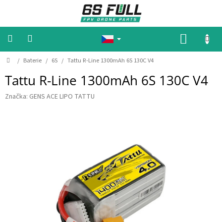
P
ř
e
j
N
í
Á
t
n
D
K
/
Baterie
/
6S
/
Tattu R-Line 1300mAh 6S 130C V4
🔥
🔥
o
a
U
A
Tattu R-Line 1300mAh 6S 130C V4
m
o
k
P
ů
b
c
N
e
Značka:
GENS ACE LIPO TATTU
s
🔥
a
Í
🔥
h
K
M
O
o
Š
t
o
Í
r
y
K
B
a
t
e
r