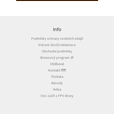
Z
á
p
Info
a
Podmínky ochrany osobních údajů
t
Vrácení zboží/reklamace
í
Obchodní podmínky
Bonusový program 🪙
Oblíbené
Kontakt 🗺️
Třetinka
Návody
Videa
Chci začít s FPV drony