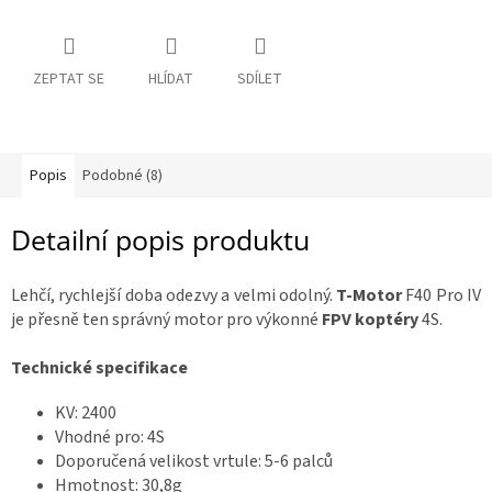
a
R
:
á
m
y
ZEPTAT SE
HLÍDAT
SDÍLET
D
o
p
Popis
Podobné (8)
l
ň
k
y
Detailní popis produktu
3
Lehčí, rychlejší doba odezvy a velmi odolný.
T-Motor
F40 Pro IV
D
t
je přesně ten správný motor pro výkonné
FPV koptéry
4S.
i
s
k
Technické specifikace
S
KV: 2400
e
Vhodné pro: 4S
t
y
Doporučená velikost vrtule: 5-6 palců
Hmotnost: 30,8g