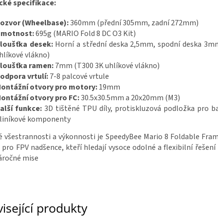
cké specifikace:
ozvor (Wheelbase):
360mm (přední 305mm, zadní 272mm)
motnost:
695g (MARIO Fold 8 DC O3 Kit)
loušťka desek:
Horní a střední deska 2,5mm, spodní deska 3m
hlíkové vlákno)
loušťka ramen:
7mm (T300 3K uhlíkové vlákno)
odpora vrtulí:
7-8 palcové vrtule
ontážní otvory pro motory:
19mm
ontážní otvory pro FC:
30.5x30.5mm a 20x20mm (M3)
alší funkce:
3D tištěné TPU díly, protiskluzová podložka pro b
liníkové komponenty
vé všestrannosti a výkonnosti je SpeedyBee Mario 8 Foldable Fra
ro FPV nadšence, kteří hledají vysoce odolné a flexibilní řešení
náročné mise​
isející produkty