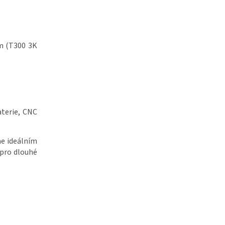
m (T300 3K
aterie, CNC
me ideálním
 pro dlouhé