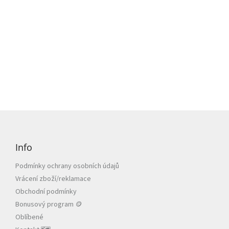
Z
á
p
Info
a
t
Podmínky ochrany osobních údajů
í
Vrácení zboží/reklamace
Obchodní podmínky
Bonusový program 🪙
Oblíbené