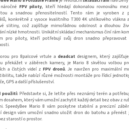
Bee Mario 8 Foldable Frame
je revoluční
skládací rám
navržený 
 náročné
FPV piloty
, kteří hledají dokonalou rovnováhu mezi
ilitou a snadnou přenositelností. Tento rám je vyroben z 
álů, konkrétně z vysoce kvalitního T300 4K uhlíkového vlákna 
ové slitiny, což zajišťuje mimořádnou odolnost a dlouhou živ
ání nízké hmotnosti. Unikátní skládací mechanismus činí rám k
ím pro piloty, kteří potřebují svůj dron snadno přepravovat
osti.
orou pro 8palcové vrtule a
deadcat
designem, který zajišťuje
u překážet v záběrech kamery, je Mario 8 skvělou volbou pr
ích a čistých videí z
FPV dronů
. Je navržen pro maximální mo
bilitu, takže nabízí různé možnosti montáže pro řídicí jednotky
če, GPS a další příslušenství.
 použití:
Představte si, že letíte přes neznámý terén a potřebu
m dosahem, který vám umožní zachytit každý detail bez obav z ru
mi. SpeedyBee Mario 8 vám poskytne stabilní a precizní záběr
cí design vám umožní snadno uložit dron do batohu a přenést j
ez starostí o prostor.