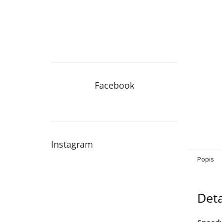
n
e
l
Facebook
Instagram
Popis
Deta