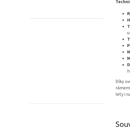
Techni
R
H
T
u
T
P
M
M
D
h
Díky s
rámem p
lety i 
Souv