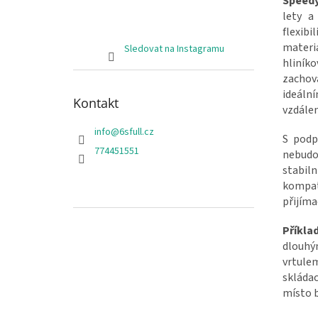
Speedy
lety a
flexib
materi
Sledovat na Instagramu
hliník
zachov
ideáln
Kontakt
vzdálen
info
@
6sfull.cz
S podp
774451551
nebudo
stabiln
kompati
přijíma
Příklad
dlouhý
vrtule
skláda
místo b