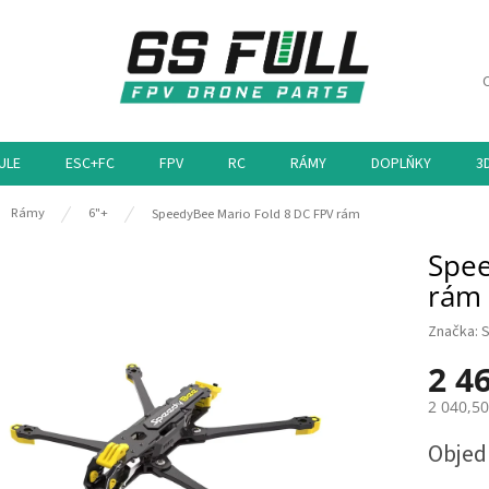
ULE
ESC+FC
FPV
RC
RÁMY
DOPLŇKY
3
ů
Rámy
6"+
SpeedyBee Mario Fold 8 DC FPV rám
Spee
rám
Značka:
2 4
2 040,5
Měrná
Obje
cena: