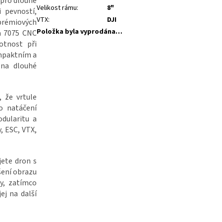
pro dlouhé
Velikost rámu
:
8"
 pevností,
VTX
:
DJI
prémiových
Položka byla vyprodána…
a 7075 CNC
otnost při
ompaktním a
 na dlouhé
, že vrtule
o natáčení
dularitu a
, ESC, VTX,
jete dron s
šení obrazu
y, zatímco
ej na další