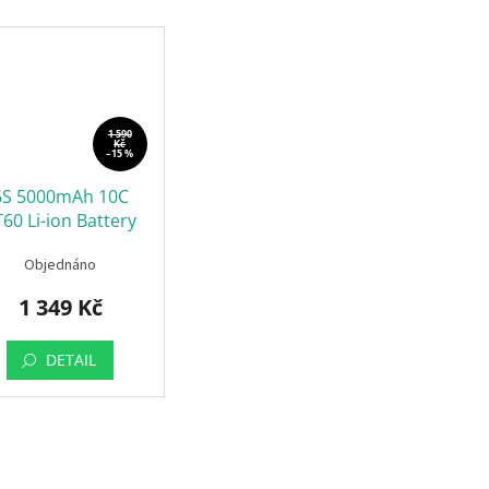
1 590
Kč
–15 %
6S 5000mAh 10C
T60 Li-ion Battery
msung 21700 50S
Objednáno
1 349 Kč
DETAIL