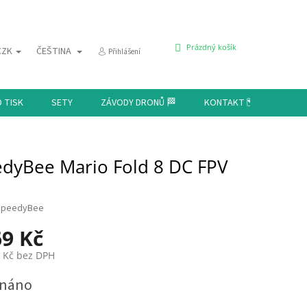
NÁKUPNÍ
Prázdný košík
CZK
ČEŠTINA
Přihlášení
KOŠÍK
D TISK
SETY
ZÁVODY DRONŮ 🏁
KONTAKT 🗺️
dyBee Mario Fold 8 DC FPV
SpeedyBee
69 Kč
0 Kč bez DPH
dnáno