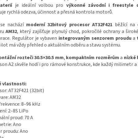
aterií
je ideální volbou pro
výkonné závodní i freestyle 
je rychlá odezva, účinnost a přesná kontrola motorů.
 se nachází
moderní 32bitový procesor AT32F421
běžící na 
aru
AM32
, který zajišťuje plynulý chod, pokročilé ochrany a širo
urace. Regulátor je vybaven
integrovaným senzorem proudu
a
ilot má vždy přehled o aktuálním odběru a stavu systému.
ntážní rozteči 30.5×30.5 mm
,
kompaktním rozměrům
a
nízké
son A2 skvěle hodí i pro rámové konstrukce, kde každý milimetr a
é vlastnosti:
sor: AT32F421 (32bit)
ware: AM32
frekvence: 8–96 kHz
ení: 2–8S LiPo
ální proud: 70 A
etrie: Ano
r proudu: Ano
Ne