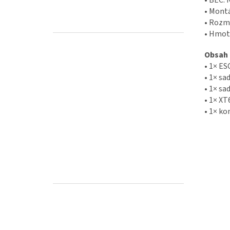
• Montá
• Rozmě
• Hmot
Obsah 
• 1× ES
• 1× s
• 1× sa
• 1× X
• 1× k