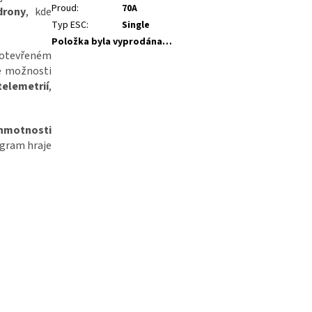
Proud
:
70A
drony
, kde
Typ ESC
:
Single
Položka byla vyprodána…
otevřeném
ké možnosti
telemetrií
,
 hmotnosti
 gram hraje