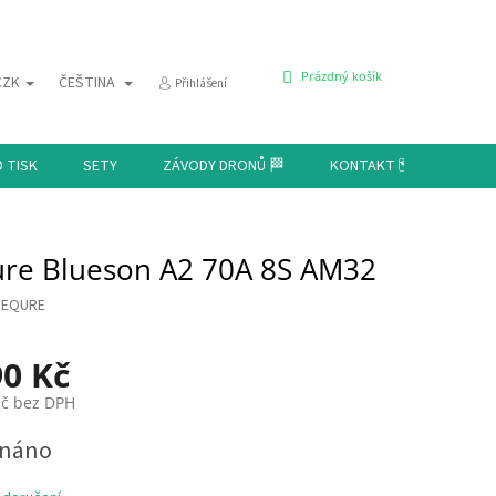
NÁKUPNÍ
Prázdný košík
CZK
ČEŠTINA
Přihlášení
KOŠÍK
D TISK
SETY
ZÁVODY DRONŮ 🏁
KONTAKT 🗺️
re Blueson A2 70A 8S AM32
SEQURE
90 Kč
Kč bez DPH
dnáno