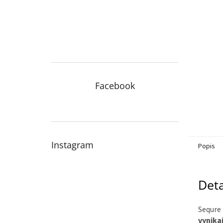
n
e
l
Facebook
Instagram
Popis
Deta
Sequre
vynika