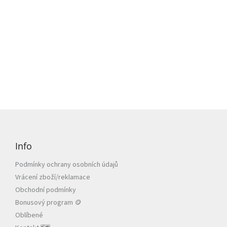
Z
á
p
Info
a
t
Podmínky ochrany osobních údajů
í
Vrácení zboží/reklamace
Obchodní podmínky
Bonusový program 🪙
Oblíbené