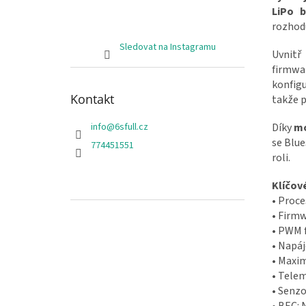
LiPo b
rozhodu
Sledovat na Instagramu
Uvnitř
firmw
konfig
Kontakt
takže p
Díky
mo
info
@
6sfull.cz
se Blue
774451551
roli.
Klíčov
• Proce
• Firm
• PWM 
• Napáj
• Maxim
• Telem
• Senzo
• BEC: 