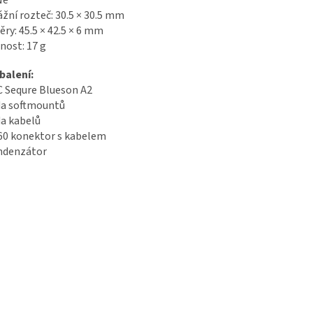
žní rozteč: 30.5 × 30.5 mm
ry: 45.5 × 42.5 × 6 mm
nost: 17 g
balení:
C Sequre Blueson A2
ada softmountů
da kabelů
T60 konektor s kabelem
ondenzátor