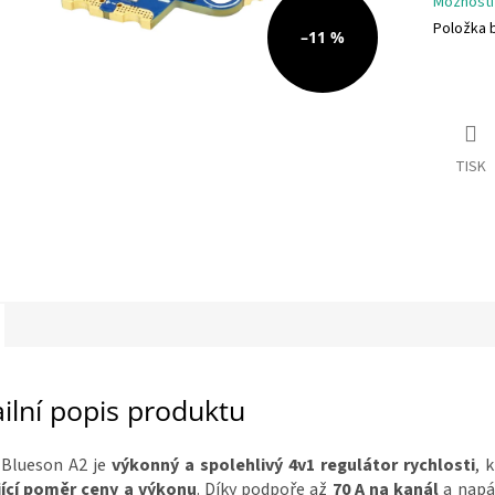
Možnosti
Položka 
–11 %
TISK
ilní popis produktu
 Blueson A2 je
výkonný a spolehlivý 4v1 regulátor rychlosti
, 
jící poměr ceny a výkonu
. Díky podpoře až
70 A na kanál
a napá