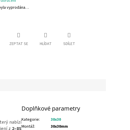
 doručení
byla vyprodána…
ZEPTAT SE
HLÍDAT
SDÍLET
Doplňkové parametry
Kategorie
:
30x30
který nabízí
Montáž
:
30x30mm
jení z
2–8S