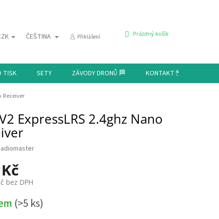
NÁKUPNÍ
Prázdný košík
CZK
ČEŠTINA
Přihlášení
KOŠÍK
D TISK
SETY
ZÁVODY DRONŮ 🏁
KONTAKT 🗺️
 Receiver
V2 ExpressLRS 2.4ghz Nano
iver
adiomaster
 Kč
Kč bez DPH
dem
(>5 ks)