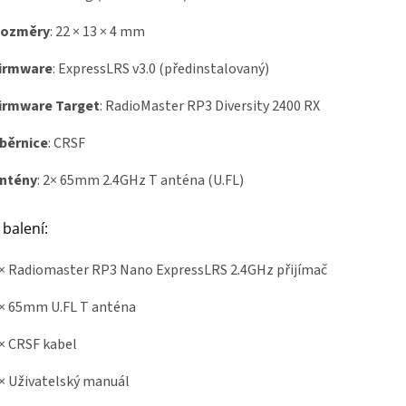
ozměry
: 22 × 13 × 4 mm
irmware
: ExpressLRS v3.0 (předinstalovaný)
irmware Target
: RadioMaster RP3 Diversity 2400 RX
běrnice
: CRSF
ntény
: 2× 65mm 2.4GHz T anténa (U.FL)
balení:
× Radiomaster RP3 Nano ExpressLRS 2.4GHz přijímač
× 65mm U.FL T anténa
× CRSF kabel
× Uživatelský manuál