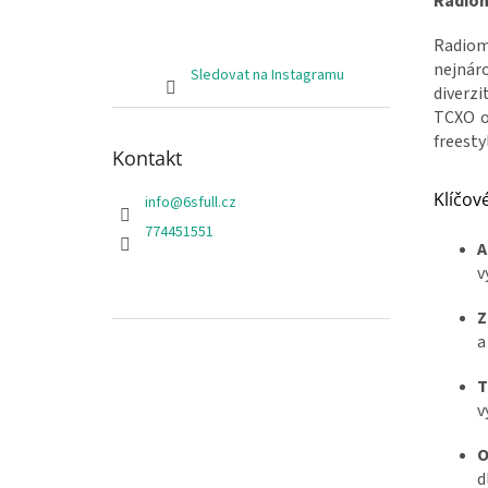
Radiom
Radiom
nejnáro
Sledovat na Instagramu
diverzi
TCXO os
freesty
Kontakt
Klíčové
info
@
6sfull.cz
774451551
A
v
Z
a
T
v
O
d