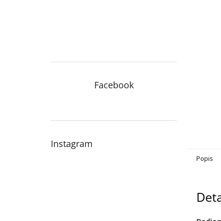
n
e
l
Facebook
Instagram
Popis
Deta