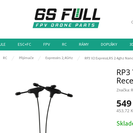
ULE
ESC+FC
FPV
RC
RÁMY
DOPLŇKY
3
ů
RC
Přijímače
Expresslrs 2,4GHz
RP3 V2 ExpressLRS 2.4ghz Nano
RP3 
Rece
Značka:
R
549
453,72 
Měrná
Skla
cena: