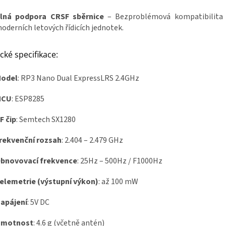
lná podpora CRSF sběrnice
– Bezproblémová kompatibilita 
oderních letových řídicích jednotek.
cké specifikace:
odel
: RP3 Nano Dual ExpressLRS 2.4GHz
MCU
: ESP8285
F čip
: Semtech SX1280
rekvenční rozsah
: 2.404 – 2.479 GHz
bnovovací frekvence
: 25Hz – 500Hz / F1000Hz
elemetrie (výstupní výkon)
: až 100 mW
apájení
: 5V DC
motnost
: 4.6 g (včetně antén)