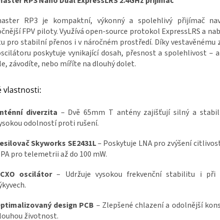
aster RP3 Nano Dual ExpressLRS 2.4GHz přijímač
aster RP3 je kompaktní, výkonný a spolehlivý přijímač na
čnější FPV piloty. Využívá open-source protokol ExpressLRS a nab
tu pro stabilní přenos i v náročném prostředí. Díky vestavěnému z
cilátoru poskytuje vynikající dosah, přesnost a spolehlivost – a
le, závodíte, nebo míříte na dlouhý dolet.
 vlastnosti:
nténní diverzita
– Dvě 65mm T antény zajišťují silný a stabil
ysokou odolností proti rušení.
esilovač Skyworks SE2431L
– Poskytuje LNA pro zvýšení citlivost
 PA pro telemetrii až do 100 mW.
CXO oscilátor
– Udržuje vysokou frekvenční stabilitu i při 
ýkyvech.
ptimalizovaný design PCB
– Zlepšené chlazení a odolnější kon
louhou životnost.