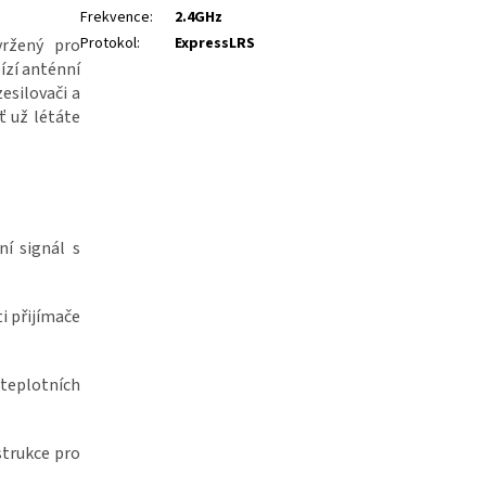
Frekvence
:
2.4GHz
Protokol
:
ExpressLRS
vržený pro
ízí anténní
esilovači a
ť už létáte
ní signál s
i přijímače
teplotních
strukce pro