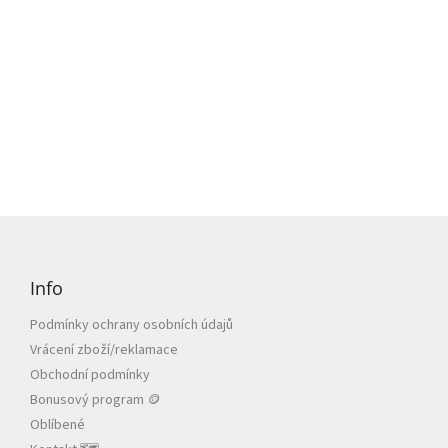
Z
á
p
Info
a
t
Podmínky ochrany osobních údajů
í
Vrácení zboží/reklamace
Obchodní podmínky
Bonusový program 🪙
Oblíbené