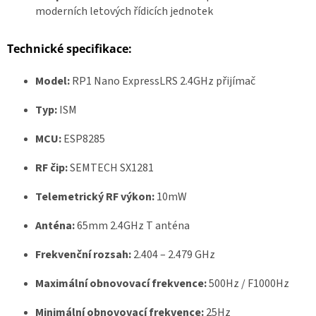
ř
moderních letových řídicích jednotek
i
h
l
Technické specifikace:
á
š
e
n
Model:
RP1 Nano ExpressLRS 2.4GHz přijímač
í
Typ:
ISM
MCU:
ESP8285
RF čip:
SEMTECH SX1281
Telemetrický RF výkon:
10mW
Anténa:
65mm 2.4GHz T anténa
Frekvenční rozsah:
2.404 – 2.479 GHz
Maximální obnovovací frekvence:
500Hz / F1000Hz
Minimální obnovovací frekvence:
25Hz