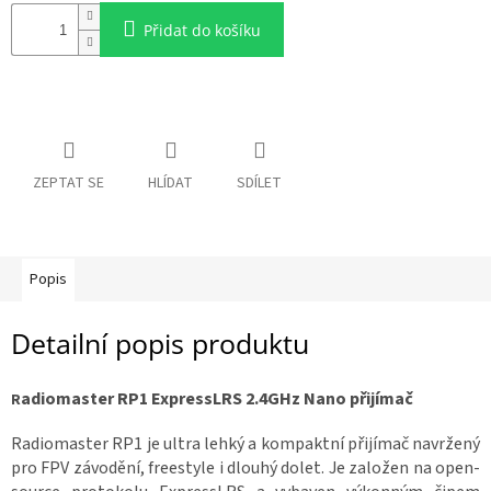
c
e
R
Přidat do košíku
á
n
m
a
y
:
D
o
p
l
ZEPTAT SE
HLÍDAT
SDÍLET
ň
k
y
Popis
3
D
t
i
Detailní popis produktu
s
k
adiomaster RP1 ExpressLRS 2.4GHz Nano přijímač
R
S
e
t
Radiomaster RP1 je ultra lehký a kompaktní přijímač navržený
y
pro FPV závodění, freestyle i dlouhý dolet.
Je založen na open-