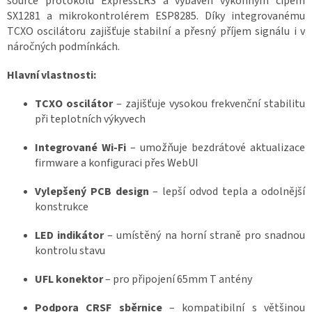
source protokolu ExpressLRS a vybaven výkonným čipem
Z
SX1281 a mikrokontrolérem ESP8285.
Díky integrovanému
á
TCXO oscilátoru zajišťuje stabilní a přesný příjem signálu i v
v
o
náročných podmínkách.
d
y
d
Hlavní vlastnosti:
r
o
n
TCXO oscilátor
– zajišťuje vysokou frekvenční stabilitu
ů
při teplotních výkyvech
🏁
Integrované Wi-Fi
– umožňuje bezdrátové aktualizace
K
o
firmware a konfiguraci přes WebUI
n
t
a
Vylepšený PCB design
– lepší odvod tepla a odolnější
k
konstrukce
t
🗺️
LED indikátor
– umístěný na horní straně pro snadnou
C
kontrolu stavu
Z
K
/
UFL konektor
– pro připojení 65mm T antény
Podpora CRSF sběrnice
– kompatibilní s většinou
P