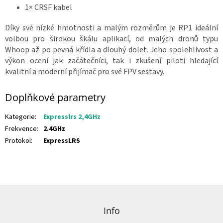
1× CRSF kabel
Díky své nízké hmotnosti a malým rozměrům je RP1 ideální
volbou pro širokou škálu aplikací, od malých dronů typu
Whoop až po pevná křídla a dlouhý dolet.
Jeho spolehlivost a
výkon ocení jak začátečníci, tak i zkušení piloti hledající
kvalitní a moderní přijímač pro své FPV sestavy.
Doplňkové parametry
Kategorie
:
Expresslrs 2,4GHz
Frekvence
:
2.4GHz
Protokol
:
ExpressLRS
Z
á
p
Info
a