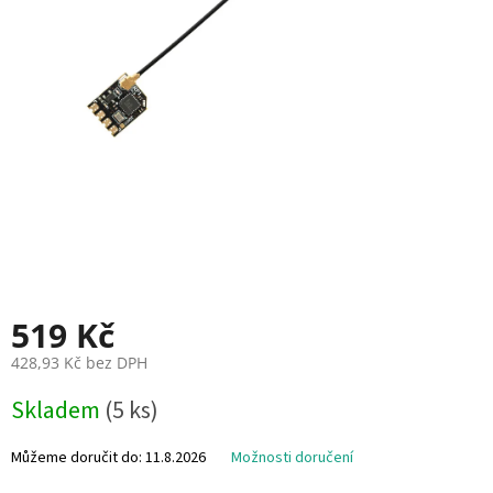
i
e
V
r
t
u
l
e
E
S
C
+
F
C
519 Kč
F
428,93 Kč bez DPH
P
V
M
Skladem
(5 ks)
ě
r
R
n
Můžeme doručit do:
11.8.2026
Možnosti doručení
C
á