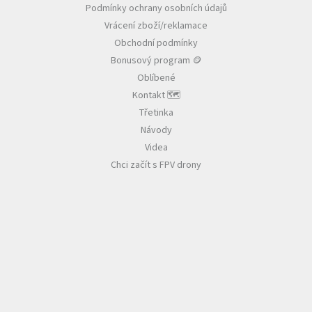
Podmínky ochrany osobních údajů
t
Vrácení zboží/reklamace
í
Obchodní podmínky
Bonusový program 🪙
Oblíbené
Kontakt 🗺️
Třetinka
Návody
Videa
Chci začít s FPV drony