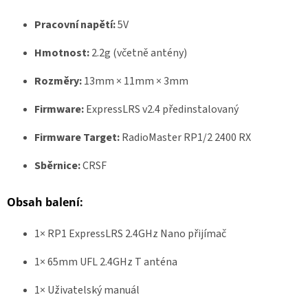
Pracovní napětí:
5V
Hmotnost:
2.2g (včetně antény)
Rozměry:
13mm × 11mm × 3mm
Firmware:
ExpressLRS v2.4 předinstalovaný
Firmware Target:
RadioMaster RP1/2 2400 RX
Sběrnice:
CRSF
Obsah balení:
1× RP1 ExpressLRS 2.4GHz Nano přijímač
1× 65mm UFL 2.4GHz T anténa
1× Uživatelský manuál