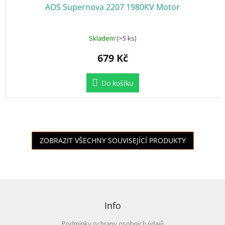
AOS Supernova 2207 1980KV Motor
Skladem
(>5 ks)
679 Kč
Do košíku
ZOBRAZIT VŠECHNY SOUVISEJÍCÍ PRODUKTY
Z
á
p
Info
a
Podmínky ochrany osobních údajů