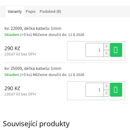
R
Varianty
Popis
Podobné (8)
á
m
y
kv: 22000, délka kabelu: 1mm
Skladem
(>5 ks)
Můžeme doručit do:
11.8.2026
D
o
p
Do
290 Kč
l
ň
239,67 Kč bez DPH
k
y
kv: 25000, délka kabelu: 1mm
Skladem
(>5 ks)
Můžeme doručit do:
11.8.2026
3
D
t
Do
290 Kč
i
s
239,67 Kč bez DPH
k
S
e
t
y
Související produkty