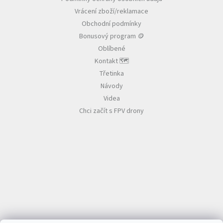
t
Vrácení zboží/reklamace
í
Obchodní podmínky
Bonusový program 🪙
Oblíbené
Kontakt 🗺️
Třetinka
Návody
Videa
Chci začít s FPV drony