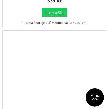
339 Kč
ř
i
h
Do košíku
l
á
š
Pro malé stroje 2-3" v kombinaci 3-4s baterií
e
n
í
719 Kč
–5 %