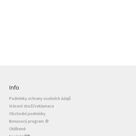
Z
á
p
Info
a
t
Podmínky ochrany osobních údajů
í
Vrácení zboží/reklamace
Obchodní podmínky
Bonusový program 🪙
Oblíbené