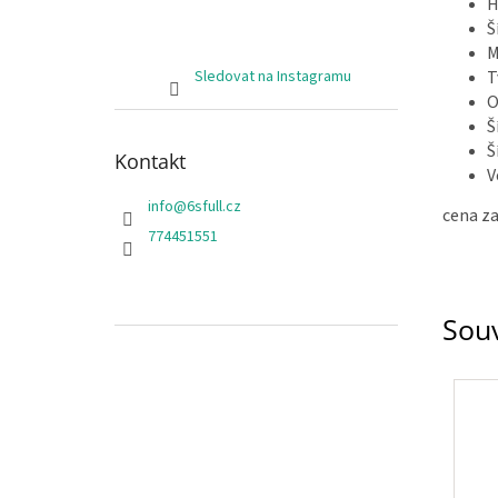
H
Š
M
T
Sledovat na Instagramu
O
Š
Š
Kontakt
V
info
@
6sfull.cz
cena za
774451551
Souv