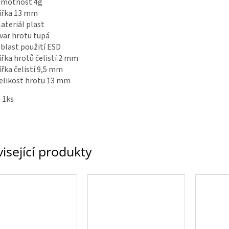
motnost 4g
ířka 13 mm
ateriál plast
var hrotu tupá
blast použití ESD
ířka hrotů čelistí 2 mm
ířka čelistí 9,5 mm
elikost hrotu 13 mm
 1ks
isející produkty