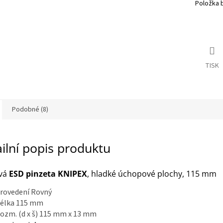
Položka 
TISK
Podobné (8)
ilní popis produktu
ová
ESD pinzeta KNIPEX
, hladké úchopové plochy, 115 mm
rovedení Rovný
élka 115 mm
ozm. (d x š) 115 mm x 13 mm