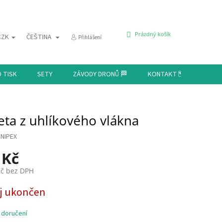
NÁKUPNÍ
Prázdný košík
CZK
ČEŠTINA
Přihlášení
KOŠÍK
D TISK
SETY
ZÁVODY DRONŮ 🏁
KONTAKT 🗺️
eta z uhlíkového vlákna
NIPEX
 Kč
Kč bez DPH
j ukončen
 doručení