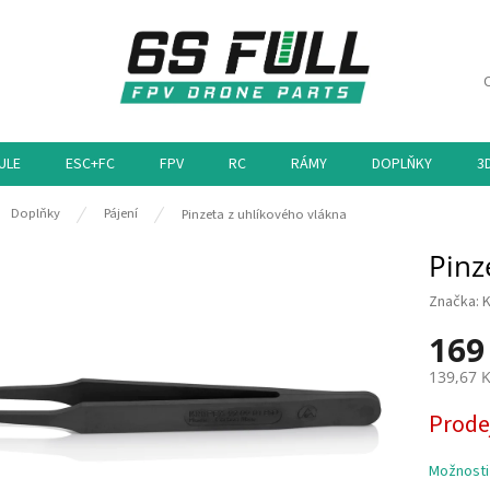
ULE
ESC+FC
FPV
RC
RÁMY
DOPLŇKY
3
ů
Doplňky
Pájení
Pinzeta z uhlíkového vlákna
Pinz
Značka:
K
169
139,67 
Měrná
Prode
cena:
Možnosti