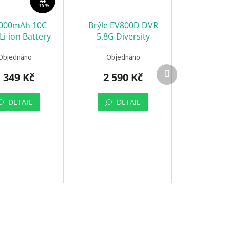
Kč
–15 %
5000mAh 10C
Brýle EV800D DVR
Li-ion Battery
5.8G Diversity
ng 21700 50S
Objednáno
Objednáno
Další
 349 Kč
2 590 Kč
produkt
DETAIL
DETAIL