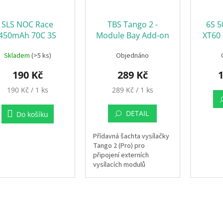
SLS NOC Race
TBS Tango 2 -
6S 
450mAh 70C 3S
Module Bay Add-on
XT60 
Samsu
Skladem
(>5 ks)
Objednáno
190 Kč
289 Kč
1
Měrná
Měrná
190 Kč / 1 ks
289 Kč / 1 ks
cena:
cena:
DETAIL
Do košíku
Přídavná šachta vysílačky
Tango 2 (Pro) pro
připojení externích
vysílacích modulů