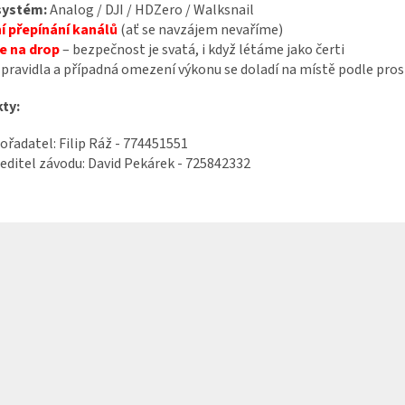
systém:
Analog / DJI / HDZero / Walksnail
í přepínání kanálů
(ať se navzájem nevaříme)
fe na drop
– bezpečnost je svatá, i když létáme jako čerti
pravidla a případná omezení výkonu se doladí na místě podle pro
ty:
ořadatel: Filip Ráž - 774451551
editel závodu: David Pekárek - 725842332