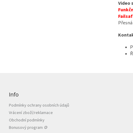
Video 
Funkčn
Failsa
Přesná 
Kontak
P
Ř
Z
á
p
Info
a
t
Podmínky ochrany osobních údajů
í
Vrácení zboží/reklamace
Obchodní podmínky
Bonusový program 🪙