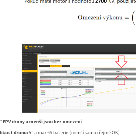
" FPV drony a menší jsou bez omezení
likost dronu:
5" a max 6S baterie (menší samozřejmě OK)