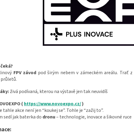
 čeká?
linový
FPV závod
pod širým nebem v zámeckém areálu.
Trať z
 průletů
.
váky:
živá podívaná, kterou na výstavě jen tak neuvidíš
NOVOEXPO (
https://www.novoexpo.cz/
)
 tahle akce není jen “koukej se”. Tohle je “zažij to”.
 sedí jak baterka do
dronu
– technologie, inovace a šikovné ruce
mace: