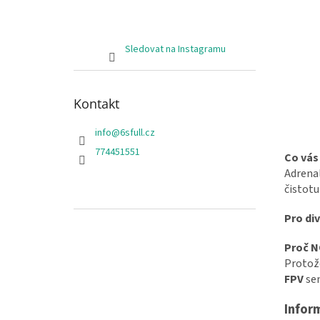
Sledovat na Instagramu
Kontakt
info
@
6sfull.cz
774451551
Co vás
Adrena
čistotu
Pro di
Proč 
Protože
FPV
sem
Infor