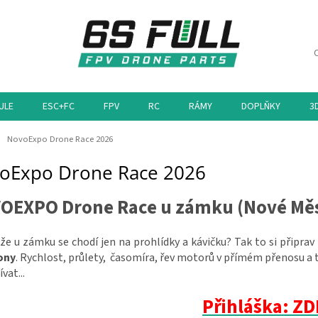
ULE
ESC+FC
FPV
RC
RÁMY
DOPLŇKY
3
ů
NovoExpo Drone Race 2026
oExpo Drone Race 2026
OEXPO Drone Race u zámku (Nové Měs
 že u zámku se chodí jen na prohlídky a kávičku? Tak to si připr
ony
. Rychlost, průlety, časomíra, řev motorů v přímém přenosu a 
ívat...
Přihláška: ZD