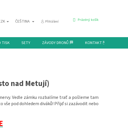
NÁKUPNÍ
Prázdný košík
CZK
ČEŠTINA
Přihlášení
KOŠÍK
D TISK
SETY
ZÁVODY DRONŮ 🏁
KONTAKT 🗺️
to nad Metují)
av nervy. Vedle zámku rozbalíme trať a pošleme tam
to vše pod dohledem diváků! Přijď si zazávodit nebo
E