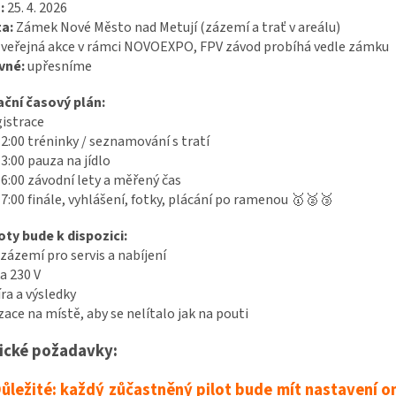
:
25. 4. 2026
ta:
Zámek Nové Město nad Metují (zázemí a trať v areálu)
: veřejná akce v rámci NOVOEXPO, FPV závod probíhá vedle zámku
vné:
upřesníme
ační časový plán:
gistrace
2:00 tréninky / seznamování s tratí
3:00 pauza na jídlo
6:00 závodní lety a měřený čas
7:00 finále, vyhlášení, fotky, plácání po ramenou
🥇🥈🥉
oty bude k dispozici:
 zázemí pro servis a nabíjení
a 230 V
ra a výsledky
ace na místě, aby se nelítalo jak na pouti
ické požadavky:
ůležité: každý zůčastněný pilot bude mít nastavení om