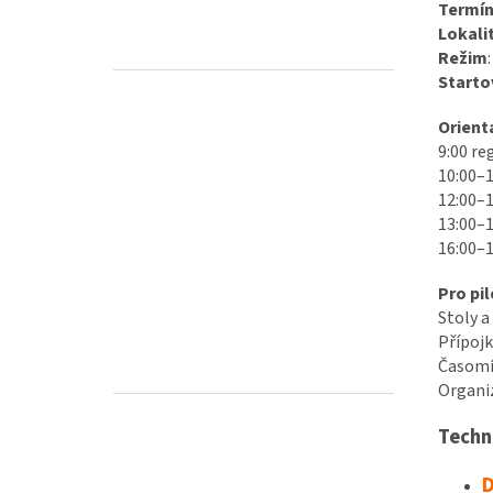
Termín
Lokali
Režim
Starto
Orient
9:00 re
10:00–1
12:00–1
13:00–1
16:00–1
Pro pil
Stoly a
Přípojk
Časomí
Organiz
Techn
D