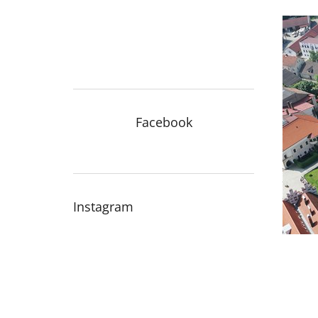
n
e
l
Facebook
Instagram