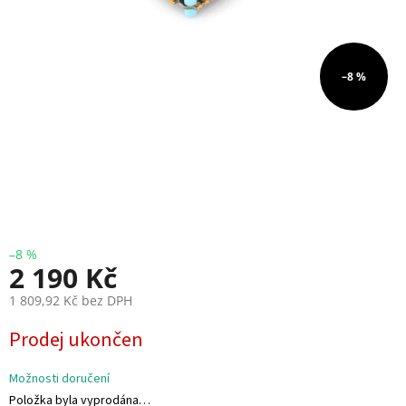
i
e
V
–8 %
r
t
u
l
e
E
S
C
+
F
C
–8 %
2 190 Kč
F
1 809,92 Kč bez DPH
P
V
M
Prodej ukončen
ě
r
R
n
Možnosti doručení
C
á
Položka byla vyprodána…