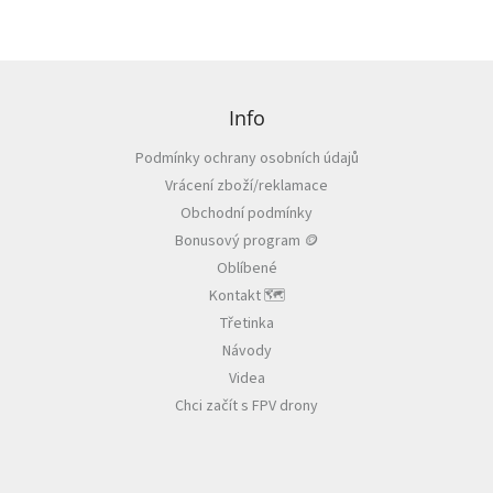
Z
á
p
Info
a
Podmínky ochrany osobních údajů
t
Vrácení zboží/reklamace
í
Obchodní podmínky
Bonusový program 🪙
Oblíbené
Kontakt 🗺️
Třetinka
Návody
Videa
Chci začít s FPV drony