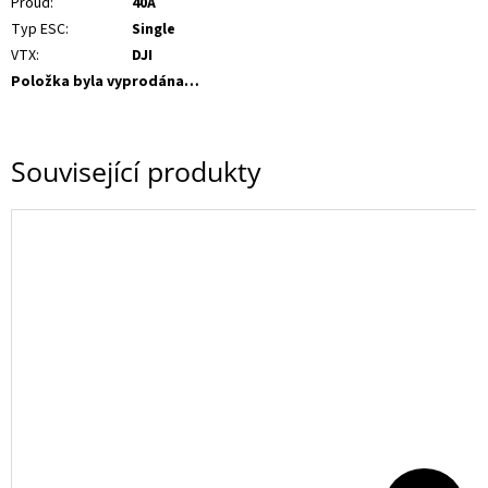
Proud
:
40A
Typ ESC
:
Single
VTX
:
DJI
Položka byla vyprodána…
Související produkty