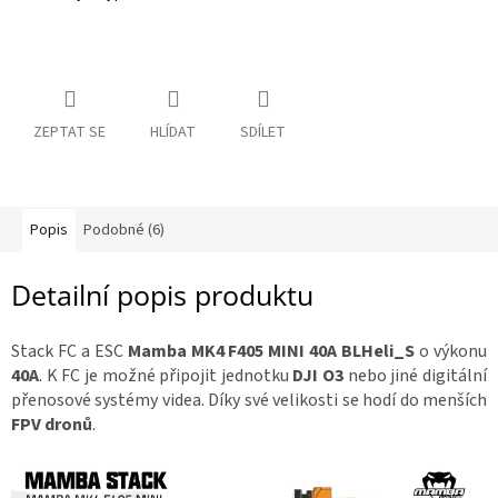
c
e
R
á
n
m
a
y
:
ZEPTAT SE
HLÍDAT
SDÍLET
D
o
p
l
ň
k
y
Popis
Podobné (6)
Detailní popis produktu
3
D
t
i
Stack FC a ESC
Mamba MK4 F405 MINI 40A BLHeli_S
o výkonu
s
k
40A
. K FC je možné připojit jednotku
DJI O3
nebo jiné digitální
přenosové systémy videa. Díky své velikosti se hodí do menších
S
FPV dronů
.
e
t
y