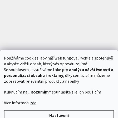
Používáme cookies, aby náš web fungoval rychle a spolehlivě
a abyste viděli obsah, který vás opravdu zajímá.
Se souhlasem je využíváme také pro
analýzu návštěvnosti a
personalizaci obsahu i reklamy
, díky čemuž vám můžeme
zobrazovat relevantní produkty a nabídky.
Kliknutím na
„Rozumím“
souhlasíte s jejich použitím
Vytvořil Shoptet
&
Více informací
zde
.
Nastavení
Copyright 2026
6SFULL - FPV drony a příslušenství
. Všechna práva