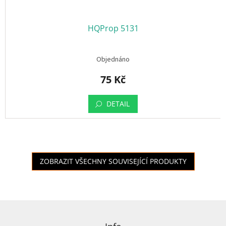
HQProp 5131
Objednáno
75 Kč
DETAIL
ZOBRAZIT VŠECHNY SOUVISEJÍCÍ PRODUKTY
Z
á