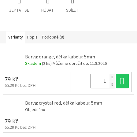
a
R
ZEPTAT SE
HLÍDAT
SDÍLET
:
á
m
y
Varianty
Popis
Podobné (8)
D
o
p
l
ň
Barva: orange, délka kabelu: 5mm
k
y
Skladem
(2 ks)
Můžeme doručit do:
11.8.2026
Do
79 Kč
3
D
65,29 Kč bez DPH
t
i
s
k
Barva: crystal red, délka kabelu: 5mm
Objednáno
S
e
79 Kč
t
y
65,29 Kč bez DPH