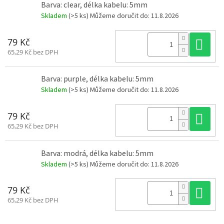
Barva: clear, délka kabelu: 5mm
Z
Skladem
(>5 ks)
Můžeme doručit do:
11.8.2026
á
v
o
d
Do
79 Kč
y
d
65,29 Kč bez DPH
r
o
n
Barva: purple, délka kabelu: 5mm
ů
🏁
Skladem
(>5 ks)
Můžeme doručit do:
11.8.2026
K
o
Do
79 Kč
n
65,29 Kč bez DPH
t
a
k
t
Barva: modrá, délka kabelu: 5mm
🗺️
Skladem
(>5 ks)
Můžeme doručit do:
11.8.2026
C
Z
Do
79 Kč
K
/
65,29 Kč bez DPH
P