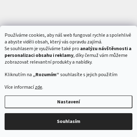
Používáme cookies, aby náš web fungoval rychle a spolehlivě
a abyste viděli obsah, který vás opravdu zajímá.
Se souhlasem je využíváme také pro
analýzu návštěvnosti a
personalizaci obsahu i reklamy
, díky čemuž vám můžeme
zobrazovat relevantní produkty a nabídky.
Kliknutím na
„Rozumím“
souhlasíte s jejich použitím
Vytvořil Shoptet
&
Více informací
zde
.
Nastavení
Copyright 2026
6SFULL - FPV drony a příslušenství
. Všechna práva
vyhrazena.
Souhlasím
Odstoupit od smlouvy