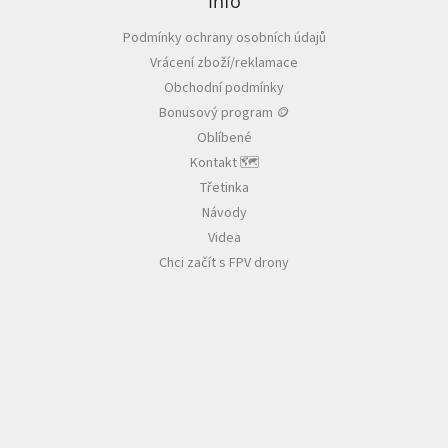
p
Info
a
Podmínky ochrany osobních údajů
t
Vrácení zboží/reklamace
í
Obchodní podmínky
Bonusový program 🪙
Oblíbené
Kontakt 🗺️
Třetinka
Návody
Videa
Chci začít s FPV drony