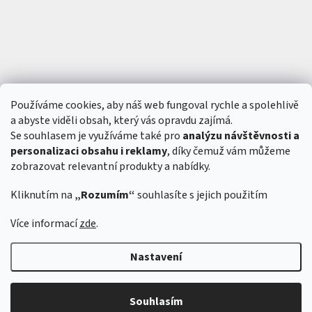
Používáme cookies, aby náš web fungoval rychle a spolehlivě
a abyste viděli obsah, který vás opravdu zajímá.
Se souhlasem je využíváme také pro
analýzu návštěvnosti a
personalizaci obsahu i reklamy
, díky čemuž vám můžeme
zobrazovat relevantní produkty a nabídky.
Kliknutím na
„Rozumím“
souhlasíte s jejich použitím
Vytvořil Shoptet
&
Více informací
zde
.
Nastavení
Copyright 2026
6SFULL - FPV drony a příslušenství
. Všechna práva
vyhrazena.
Souhlasím