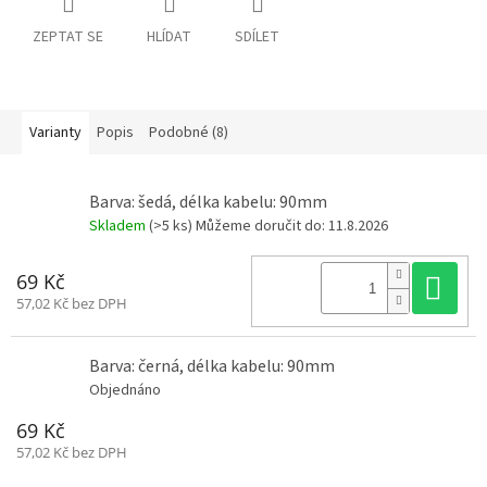
a
R
ZEPTAT SE
HLÍDAT
SDÍLET
:
á
m
y
Varianty
Popis
Podobné (8)
D
o
p
l
ň
Barva: šedá, délka kabelu: 90mm
k
y
Skladem
(>5 ks)
Můžeme doručit do:
11.8.2026
Do
69 Kč
3
D
57,02 Kč bez DPH
t
i
s
k
Barva: černá, délka kabelu: 90mm
Objednáno
S
e
69 Kč
t
y
57,02 Kč bez DPH