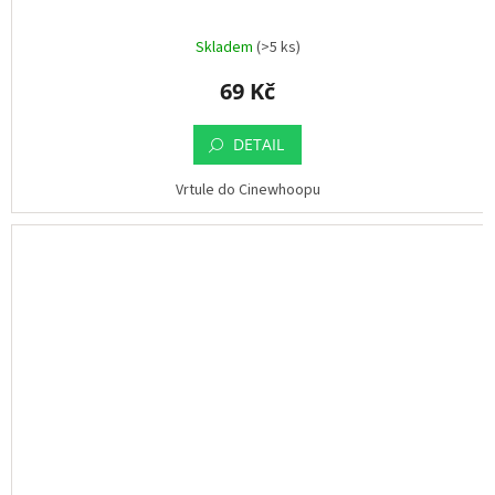
ř
i
h
Skladem
(>5 ks)
l
á
69 Kč
š
e
n
í
DETAIL
Vrtule do Cinewhoopu