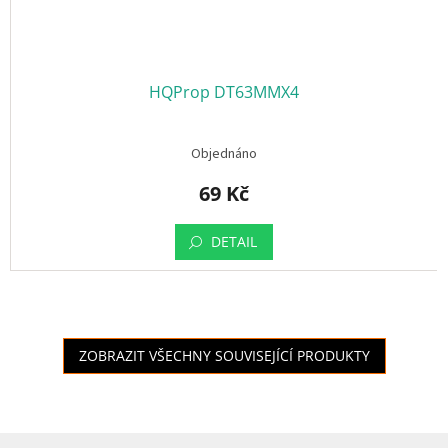
HQProp DT63MMX4
Objednáno
69 Kč
DETAIL
ZOBRAZIT VŠECHNY SOUVISEJÍCÍ PRODUKTY
Z