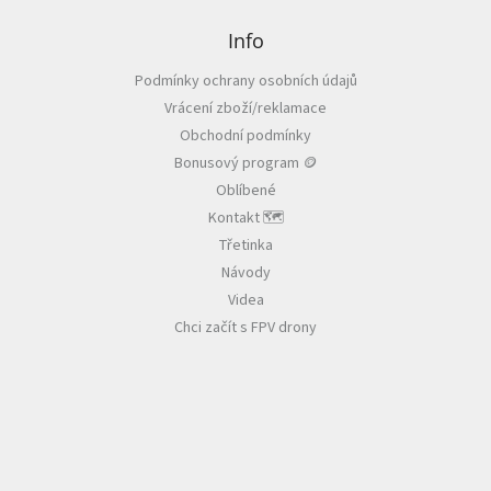
á
p
Info
a
Podmínky ochrany osobních údajů
t
Vrácení zboží/reklamace
í
Obchodní podmínky
Bonusový program 🪙
Oblíbené
Kontakt 🗺️
Třetinka
Návody
Videa
Chci začít s FPV drony