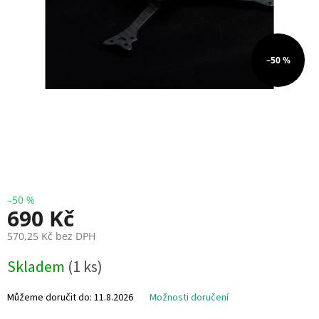
i
e
V
–50 %
r
t
u
l
e
E
S
C
+
F
C
–50 %
690 Kč
F
570,25 Kč bez DPH
P
V
M
Skladem
(1 ks)
ě
r
R
n
Můžeme doručit do:
11.8.2026
Možnosti doručení
C
á