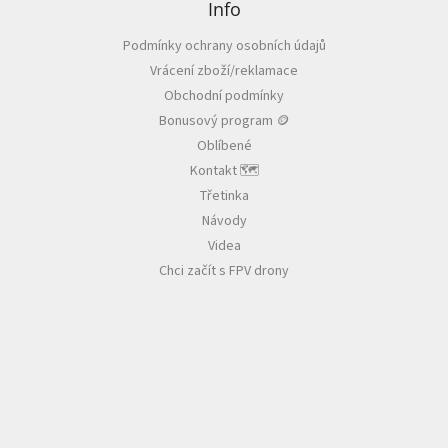
p
Info
a
Podmínky ochrany osobních údajů
t
Vrácení zboží/reklamace
í
Obchodní podmínky
Bonusový program 🪙
Oblíbené
Kontakt 🗺️
Třetinka
Návody
Videa
Chci začít s FPV drony