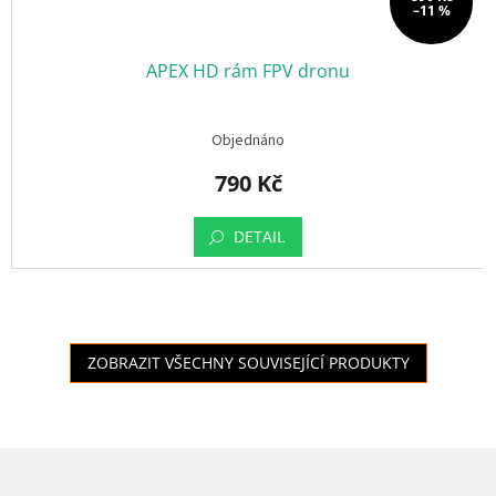
–11 %
APEX HD rám FPV dronu
Objednáno
790 Kč
DETAIL
ZOBRAZIT VŠECHNY SOUVISEJÍCÍ PRODUKTY
Z
á