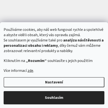
Používáme cookies, aby náš web fungoval rychle a spolehlivě
a abyste viděli obsah, který vás opravdu zajímá.
Se souhlasem je využíváme také pro
analýzu návštěvnosti a
personalizaci obsahu i reklamy
, díky čemuž vám můžeme
zobrazovat relevantní produkty a nabídky.
Kliknutím na
„Rozumím“
souhlasíte s jejich použitím
Vytvořil Shoptet
&
Více informací
zde
.
Nastavení
Copyright 2026
6SFULL - FPV drony a příslušenství
. Všechna práva
vyhrazena.
Souhlasím
Odstoupit od smlouvy