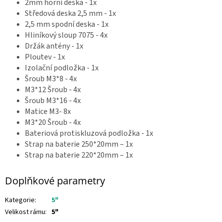
2mm horní deska - 1x
Středová deska 2,5 mm - 1x
2,5 mm spodní deska - 1x
Hliníkový sloup 7075 - 4x
Držák antény - 1x
Ploutev - 1x
Izolační podložka - 1x
Šroub M3*8 - 4x
M3*12 Šroub - 4x
Šroub M3*16 - 4x
Matice M3- 8x
M3*20 Šroub - 4x
Bateriová protiskluzová podložka - 1x
Strap na baterie 250*20mm – 1x
Strap na baterie 220*20mm – 1x
Doplňkové parametry
Kategorie
:
5"
Velikost rámu
:
5"