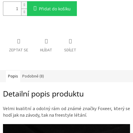
c
e
R
Přidat do košíku
á
n
m
a
y
:
D
o
p
l
ZEPTAT SE
HLÍDAT
SDÍLET
ň
k
y
Popis
Podobné (8)
3
D
t
i
Detailní popis produktu
s
k
Velmi kvalitní a odolný rám od známé značky Foxeer, který se
S
e
hodí jak na závody, tak na freestyle létání.
t
y