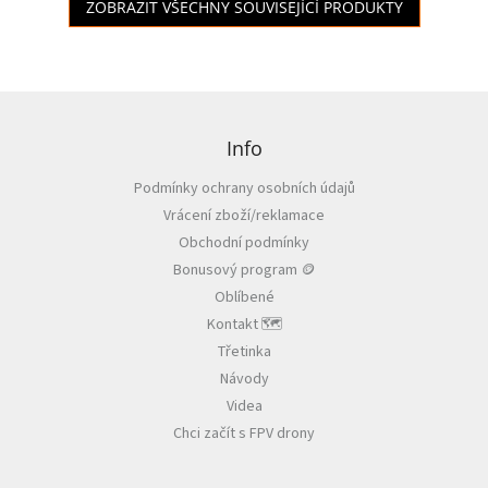
ZOBRAZIT VŠECHNY SOUVISEJÍCÍ PRODUKTY
Z
á
p
Info
a
Podmínky ochrany osobních údajů
t
Vrácení zboží/reklamace
í
Obchodní podmínky
Bonusový program 🪙
Oblíbené
Kontakt 🗺️
Třetinka
Návody
Videa
Chci začít s FPV drony