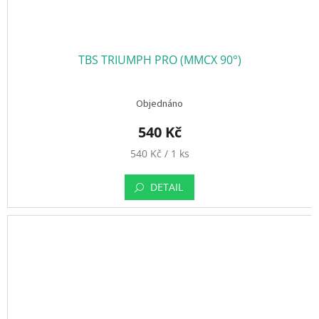
ř
i
h
l
á
š
TBS TRIUMPH PRO (MMCX 90°)
e
n
í
Objednáno
540 Kč
M
540 Kč / 1 ks
ě
r
DETAIL
n
á
c
e
n
a
: