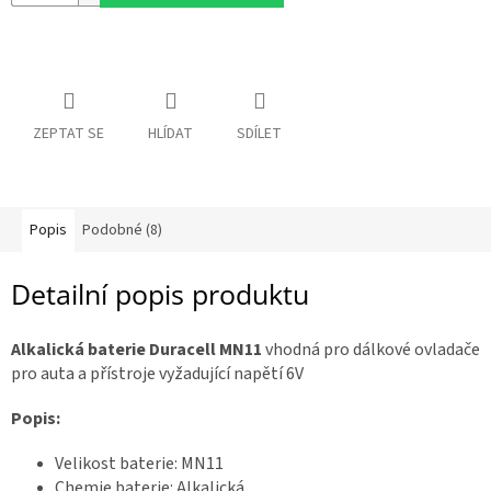
a
R
:
á
m
y
ZEPTAT SE
HLÍDAT
SDÍLET
D
o
p
l
ň
k
y
Popis
Podobné (8)
3
Detailní popis produktu
D
t
i
s
Alkalická baterie Duracell MN11
vhodná pro dálkové ovladače
k
pro auta a přístroje vyžadující napětí 6V
S
Popis:
e
t
y
Velikost baterie: MN11
Chemie baterie: Alkalická