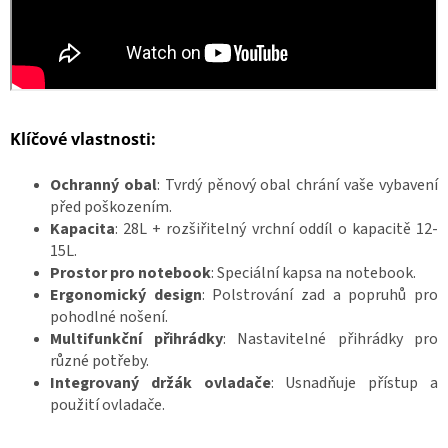
ř
i
h
l
á
š
e
n
í
Klíčové vlastnosti:
Ochranný obal
: Tvrdý pěnový obal chrání vaše vybavení
před poškozením.
Kapacita
: 28L + rozšiřitelný vrchní oddíl o kapacitě 12-
15L.
Prostor pro notebook
: Speciální kapsa na notebook.
Ergonomický design
: Polstrování zad a popruhů pro
pohodlné nošení.
Multifunkční přihrádky
: Nastavitelné přihrádky pro
různé potřeby.
Integrovaný držák ovladače
: Usnadňuje přístup a
použití ovladače.