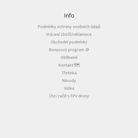
Z
á
p
Info
a
Podmínky ochrany osobních údajů
t
Vrácení zboží/reklamace
í
Obchodní podmínky
Bonusový program 🪙
Oblíbené
Kontakt 🗺️
Třetinka
Návody
Videa
Chci začít s FPV drony