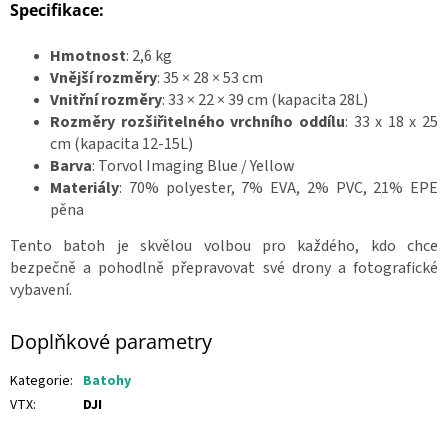
Specifikace:
Hmotnost
: 2,6 kg
Vnější rozměry
: 35 × 28 × 53 cm
Vnitřní rozměry
: 33 × 22 × 39 cm (kapacita 28L)
Rozměry rozšiřitelného vrchního oddílu
: 33 x 18 x 25
cm (kapacita 12-15L)
Barva
: Torvol Imaging Blue / Yellow
Materiály
: 70% polyester, 7% EVA, 2% PVC, 21% EPE
pěna
Tento batoh je skvělou volbou pro každého, kdo chce
bezpečně a pohodlně přepravovat své drony a fotografické
vybavení.
Doplňkové parametry
Kategorie
:
Batohy
VTX
:
DJI