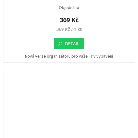
Objednáno
369 Kč
M
369 Kč / 1 ks
ě
r
DETAIL
n
á
Nová verze organizátoru pro vaše FPV vybavení
c
e
n
a
: