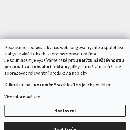
Používáme cookies, aby náš web fungoval rychle a spolehlivě
a abyste viděli obsah, který vás opravdu zajímá.
Se souhlasem je využíváme také pro
analýzu návštěvnosti a
personalizaci obsahu i reklamy
, díky čemuž vám můžeme
zobrazovat relevantní produkty a nabídky.
Kliknutím na
„Rozumím“
souhlasíte s jejich použitím
Vytvořil Shoptet
&
Více informací
zde
.
Nastavení
Copyright 2026
6SFULL - FPV drony a příslušenství
. Všechna práva
vyhrazena.
Souhlasím