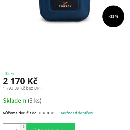
i
e
–33 %
V
r
t
u
l
e
E
S
C
+
–33 %
F
2 170 Kč
C
1 793,39 Kč bez DPH
F
M
P
Skladem
(3 ks)
ě
V
r
n
Můžeme doručit do:
10.8.2026
Možnosti doručení
R
á
C
c
e