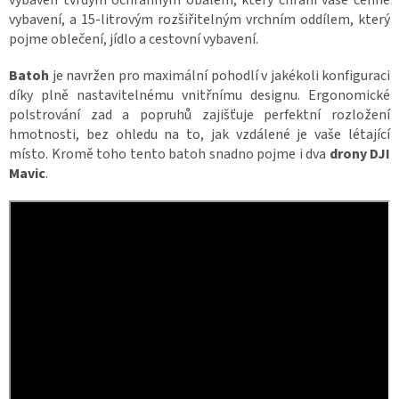
Z
vybavení, a 15-litrovým rozšiřitelným vrchním oddílem, který
á
pojme oblečení, jídlo a cestovní vybavení.
v
o
d
Batoh
je navržen pro maximální pohodlí v jakékoli konfiguraci
y
d
díky plně nastavitelnému vnitřnímu designu. Ergonomické
r
polstrování zad a popruhů zajišťuje perfektní rozložení
o
n
hmotnosti, bez ohledu na to, jak vzdálené je vaše létající
ů
místo. Kromě toho tento batoh snadno pojme i dva
drony DJI
🏁
Mavic
.
K
o
n
t
a
k
t
🗺️
C
Z
K
/
P