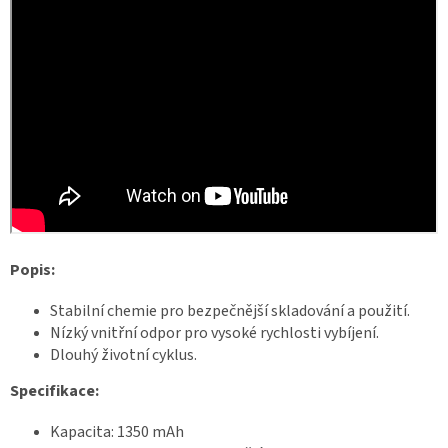
Z
á
v
o
d
y
d
r
o
n
ů
🏁
K
o
n
t
Popis:
a
k
t
Stabilní chemie pro bezpečnější skladování a použití.
🗺️
Nízký vnitřní odpor pro vysoké rychlosti vybíjení.
C
Dlouhý životní cyklus.
Z
K
Specifikace:
/
Kapacita: 1350 mAh
P