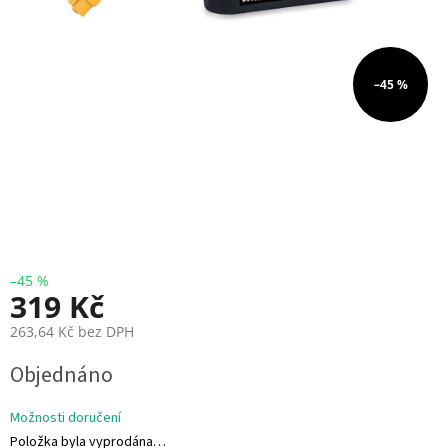
i
e
V
–45 %
r
t
u
l
e
E
S
C
+
F
C
–45 %
319 Kč
F
263,64 Kč bez DPH
P
V
M
Objednáno
ě
r
R
n
Možnosti doručení
C
á
Položka byla vyprodána…