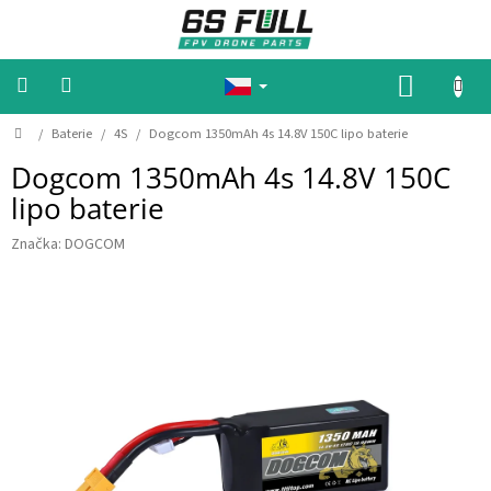
P
ř
e
j
N
í
Á
t
n
D
K
/
Baterie
/
4S
/
Dogcom 1350mAh 4s 14.8V 150C lipo baterie
🔥
🔥
o
a
U
A
Dogcom 1350mAh 4s 14.8V 150C
m
o
k
P
ů
b
c
lipo baterie
N
e
s
🔥
a
Í
🔥
Značka:
DOGCOM
h
K
M
O
o
Š
t
o
Í
r
y
K
B
a
t
e
r