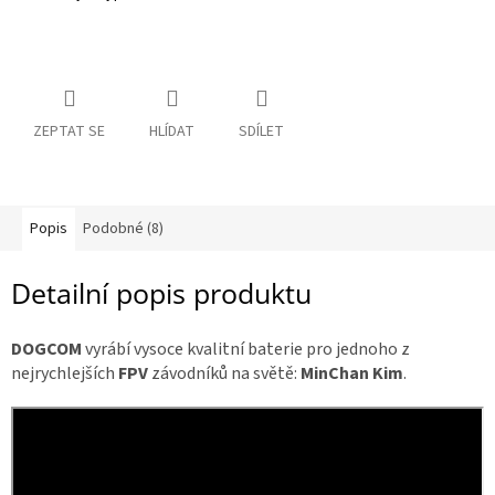
c
e
R
á
n
m
a
y
:
ZEPTAT SE
HLÍDAT
SDÍLET
D
o
p
l
ň
k
y
Popis
Podobné (8)
Detailní popis produktu
3
D
t
i
DOGCOM
vyrábí vysoce kvalitní baterie pro jednoho z
s
k
nejrychlejších
FPV
závodníků na světě:
MinChan Kim
.
S
e
t
y