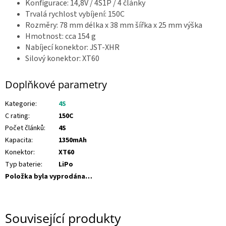
Konfigurace: 14,8V / 4S1P / 4 články
ř
i
Trvalá rychlost vybíjení: 150C
h
Rozměry: 78 mm délka x 38 mm šířka x 25 mm výška
l
á
Hmotnost: cca 154 g
š
Nabíjecí konektor: JST-XHR
e
n
Silový konektor: XT60
í
Doplňkové parametry
Kategorie
:
4S
C rating
:
150C
Počet článků
:
4S
Kapacita
:
1350mAh
Konektor
:
XT60
Typ baterie
:
LiPo
Položka byla vyprodána…
Související produkty