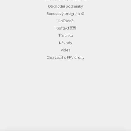
í
Obchodní podmínky
Bonusový program 🪙
Oblíbené
Kontakt 🗺️
Třetinka
Návody
Videa
Chci začít s FPV drony