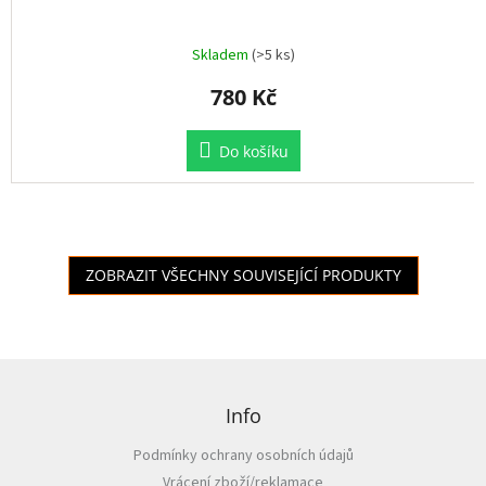
Skladem
(>5 ks)
780 Kč
Do košíku
ZOBRAZIT VŠECHNY SOUVISEJÍCÍ PRODUKTY
Z
á
p
Info
a
Podmínky ochrany osobních údajů
t
Vrácení zboží/reklamace