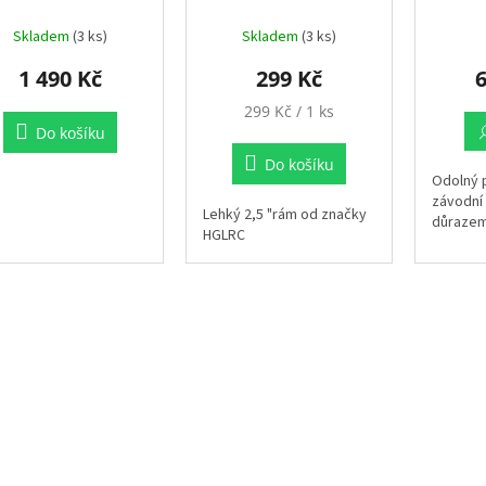
Skladem
(3 ks)
Skladem
(3 ks)
1 490 Kč
299 Kč
6
Měrná
299 Kč / 1 ks
cena:
Do košíku
Do košíku
Odolný 
závodní 
Lehký 2,5 "rám od značky
důrazem
HGLRC