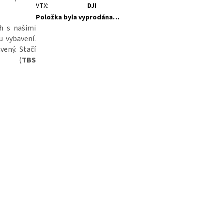
VTX
:
DJI
Položka byla vyprodána…
h s našimi
 vybavení.
ený. Stačí
vy (
TBS