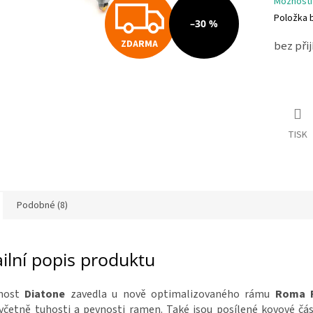
ZDAR
Možnosti
Položka 
–30 %
ZDARMA
bez při
TISK
Podobné (8)
ilní popis produktu
čnost
Diatone
zavedla u nově optimalizovaného rámu
Roma 
včetně tuhosti a pevnosti ramen. Také jsou posílené kovové čás