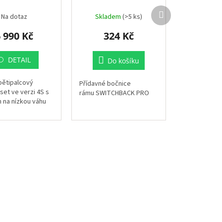
Další
Na dotaz
Skladem
(>5 ks)
produkt
 990 Kč
324 Kč
DETAIL
Do košíku
pětipalcový
Přídavné bočnice
set ve verzi 4S s
rámu SWITCHBACK PRO
 na nízkou váhu