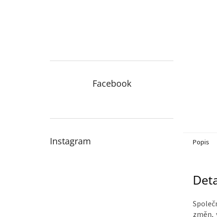
n
e
l
Facebook
Instagram
Popis
Deta
Spole
změn, 