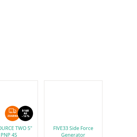
ZDARMA
8 148
Kč
ZDARMA
–14 %
OURCE TWO 5"
FIVE33 Side Force
PNP 4S
Generator