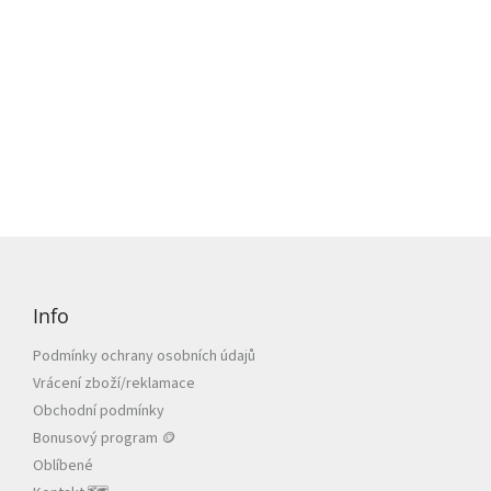
Z
á
p
Info
a
t
Podmínky ochrany osobních údajů
í
Vrácení zboží/reklamace
Obchodní podmínky
Bonusový program 🪙
Oblíbené