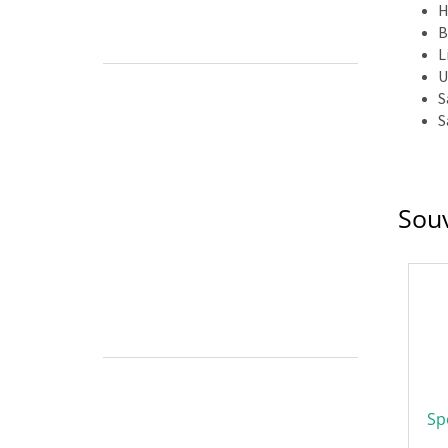
H
B
L
U
S
S
Souv
Sp