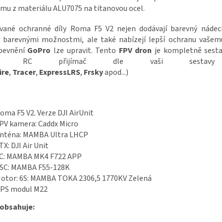
ámu z materiálu ALU7075 na titanovou ocel.
ované ochranné díly Roma F5 V2 nejen dodávají barevný nádec
 barevnými možnostmi, ale také nabízejí lepší ochranu vašemu
pevnění
GoPro
lze upravit. Tento
FPV dron
je kompletně sestav
dat RC přijímač dle vaši sesta
ire
,
Tracer
,
ExpressLRS
,
Frsky
apod...)
oma F5 V2. Verze DJI AirUnit
PV kamera: Caddx Micro
nténa: MAMBA Ultra LHCP
TX: DJI Air Unit
C: MAMBA MK4 F722 APP
SC: MAMBA F55-128K
otor: 6S: MAMBA TOKA 2306,5 1770KV Zelená
PS modul M22
 obsahuje: