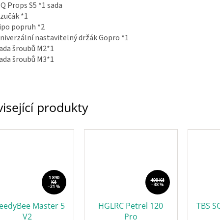
Q Props S5 *1 sada
zučák *1
ipo popruh *2
niverzální nastavitelný držák Gopro *1
ada šroubů M2*1
ada šroubů M3*1
isející produkty
1 890
490 Kč
Kč
–38 %
–21 %
eedyBee Master 5
HGLRC Petrel 120
TBS S
V2
Pro