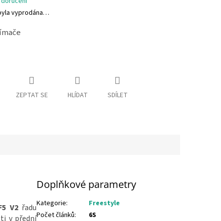
MA
 doručení
byla vyprodána…
jímače
ZEPTAT SE
HLÍDAT
SDÍLET
Doplňkové parametry
Kategorie
:
Freestyle
F5 V2
řadu
Počet článků
:
6S
ti v přední