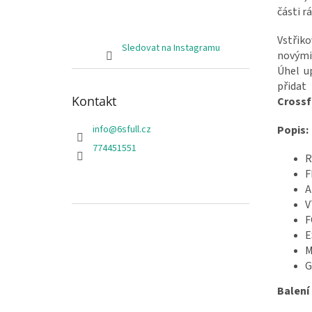
části r
Vstřik
Sledovat na Instagramu
novými
Úhel u
při
Kontakt
Crossf
Popis:
info
@
6sfull.cz
774451551
R
F
A
V
F
E
M
G
Balení