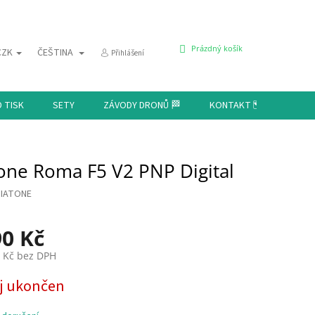
NÁKUPNÍ
Prázdný košík
CZK
ČEŠTINA
Přihlášení
KOŠÍK
D TISK
SETY
ZÁVODY DRONŮ 🏁
KONTAKT 🗺️
one Roma F5 V2 PNP Digital
IATONE
90 Kč
5 Kč bez DPH
j ukončen