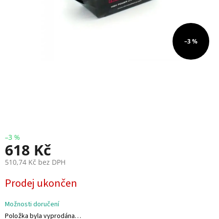
i
e
V
–3 %
r
t
u
l
e
E
S
C
+
F
C
–3 %
618 Kč
F
510,74 Kč bez DPH
P
V
M
Prodej ukončen
ě
r
R
n
Možnosti doručení
C
á
Položka byla vyprodána…