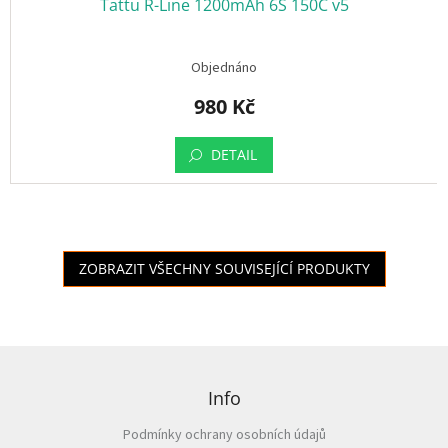
Tattu R-Line 1200mAh 6S 150C v5
Objednáno
980 Kč
DETAIL
ZOBRAZIT VŠECHNY SOUVISEJÍCÍ PRODUKTY
Z
á
p
Info
a
Podmínky ochrany osobních údajů
t