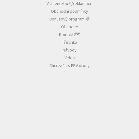
Vrácení zboží/reklamace
í
Obchodní podmínky
Bonusový program 🪙
Oblíbené
Kontakt 🗺️
Třetinka
Návody
Videa
Chci začít s FPV drony