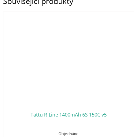
Související produkty
ř
i
h
l
á
š
e
n
í
Tattu R-Line 1400mAh 6S 150C v5
Objednáno