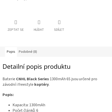
c
e
R
á
n
m
a
y
:
ZEPTAT SE
HLÍDAT
SDÍLET
D
o
p
l
ň
k
y
Popis
Podobné (8)
Detailní popis produktu
3
D
t
i
Baterie
CNHL Black Series
1300mAh 6S jsou určené pro
s
k
závodní i freestyle
koptéry
.
S
Popis:
e
t
y
Kapacita: 1300mAh
Počet článků: 6