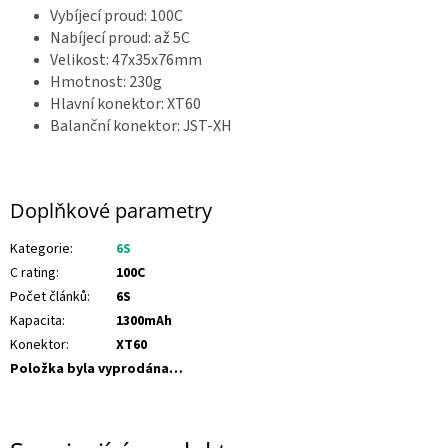
Vybíjecí proud: 100C
Z
á
Nabíjecí proud: až 5C
v
Velikost: 47x35x76mm
o
d
Hmotnost: 230g
y
d
Hlavní konektor: XT60
r
Balanční konektor: JST-XH
o
n
ů
🏁
Doplňkové parametry
K
o
n
Kategorie
:
6S
t
a
C rating
:
100C
k
t
Počet článků
:
6S
🗺️
Kapacita
:
1300mAh
Konektor
:
XT60
C
Z
Položka byla vyprodána…
K
/
P