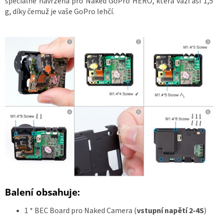
speciálně navržena pro Naked GoPro HERO, která váží asi 1,5
Z
g, díky čemuž je vaše GoPro lehčí.
á
v
o
d
y
d
r
o
n
ů
🏁
K
o
n
t
a
k
t
🗺️
C
Z
K
Balení obsahuje:
/
1 * BEC Board pro Naked Camera (
vstupní napětí 2-4S
)
P