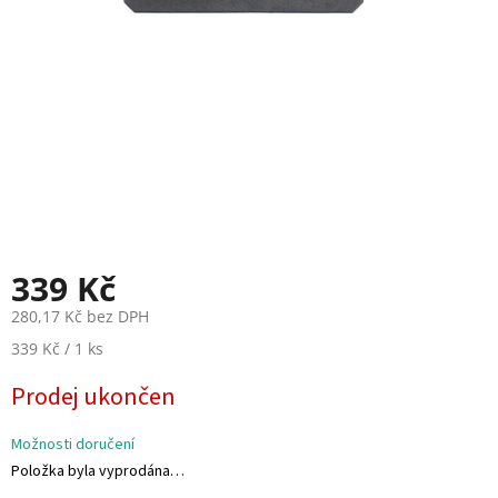
i
e
V
r
t
u
l
e
E
S
C
+
339 Kč
F
C
280,17 Kč bez DPH
M
339 Kč / 1 ks
F
ě
P
r
Prodej ukončen
V
n
á
Možnosti doručení
R
c
C
Položka byla vyprodána…
e
n