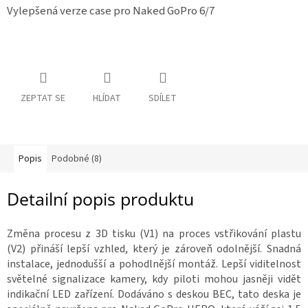
Vylepšená verze case pro Naked GoPro 6/7
a
R
:
á
m
y
D
o
ZEPTAT SE
HLÍDAT
SDÍLET
p
l
ň
k
y
Popis
Podobné (8)
3
D
Detailní popis produktu
t
i
s
k
Změna procesu z 3D tisku (V1) na proces vstřikování plastu
(V2) přináší lepší vzhled, který je zároveň odolnější.
Snadná
S
instalace, jednodušší a pohodlnější montáž. Lepší viditelnost
e
t
světelné signalizace kamery, kdy piloti mohou jasněji vidět
y
indikační LED zařízení.
Dodáváno s deskou BEC, tato deska je