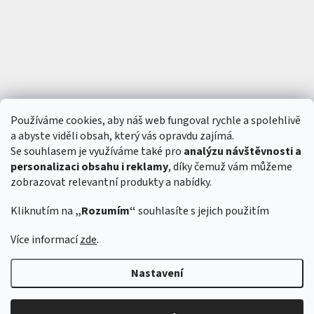
Používáme cookies, aby náš web fungoval rychle a spolehlivě
a abyste viděli obsah, který vás opravdu zajímá.
Se souhlasem je využíváme také pro
analýzu návštěvnosti a
personalizaci obsahu i reklamy
, díky čemuž vám můžeme
zobrazovat relevantní produkty a nabídky.
Kliknutím na
„Rozumím“
souhlasíte s jejich použitím
Vytvořil Shoptet
&
Více informací
zde
.
Nastavení
Copyright 2026
6SFULL - FPV drony a příslušenství
. Všechna práva
vyhrazena.