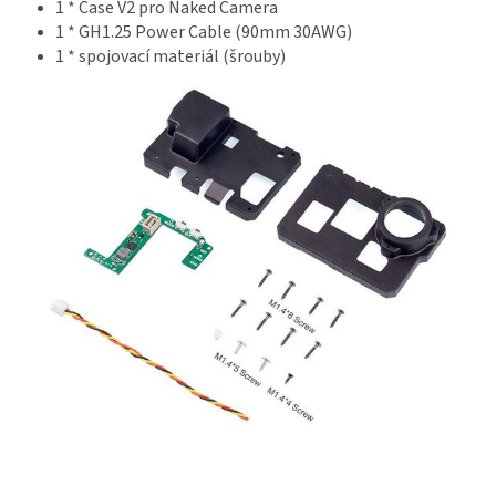
1 * Case V2 pro Naked Camera
ř
i
1 * GH1.25 Power Cable (90mm 30AWG)
h
1 * spojovací materiál (šrouby)
l
á
š
e
n
í