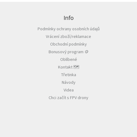
Z
á
p
Info
a
Podmínky ochrany osobních údajů
t
Vrácení zboží/reklamace
í
Obchodní podmínky
Bonusový program 🪙
Oblíbené
Kontakt 🗺️
Třetinka
Návody
Videa
Chci začít s FPV drony