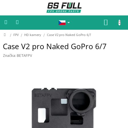
P
ř
e
j
N
í
Á
t
n
D
K
/
FPV
/
HD kamery
/
Case V2 pro Naked GoPro 6/7
🔥
🔥
o
a
U
A
Case V2 pro Naked GoPro 6/7
m
o
k
P
ů
b
c
N
e
Značka:
BETAFPV
s
🔥
a
Í
🔥
h
K
M
O
o
Š
t
o
Í
r
y
K
B
a
t
e
r