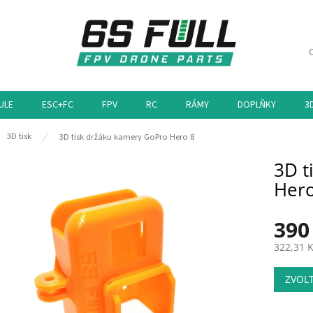
ULE
ESC+FC
FPV
RC
RÁMY
DOPLŇKY
3
ů
3D tisk
3D tisk držáku kamery GoPro Hero 8
3D t
Hero
390
322,31 
Měrná
ZVOL
cena: