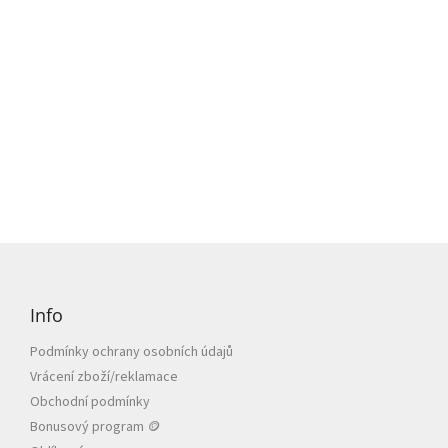
Z
á
p
Info
a
t
Podmínky ochrany osobních údajů
í
Vrácení zboží/reklamace
Obchodní podmínky
Bonusový program 🪙