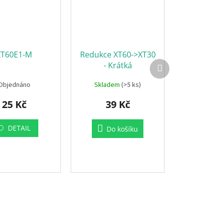
XT60E1-M
Redukce XT60->XT30
Další
- Krátká
produkt
Objednáno
Skladem
(>5 ks)
25 Kč
39 Kč
DETAIL
Do košíku