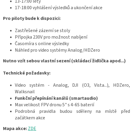
13-17:00 lety
17-18:00 vyhlášení výsledků a ukončení akce
Pro piloty bude k dispozici:
Zastřešené zázemí se stoly
Přípojka 230V pro možnost nabíjení
Časomíra s online výsledky
Náhled pro video systémy Analog/HDZero
Nutno vzít sebou vlastní sezení (skládací židlička apod...)
Technické požadavky:
Video systém - Analog, DJI (O3, Vista...), HDZero,
Walksnail
Funkční přepínání kanálů (smartaudio)
Max velikost FPV dronu 5" s 4-6S baterií
Podrobná pravidla budou sděleny na místě před
začátkem akce
Mapa akce:
ZDE