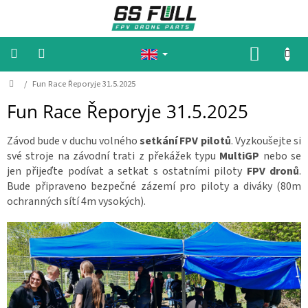
S
k
i
p
S
t
H
o
c
H
O
/
Fun Race Řeporyje 31.5.2025
🔥
🔥
o
o
P
P
Fun Race Řeporyje 31.5.2025
m
n
r
P
e
t
o
I
m
e
Závod bude v duchu volného
setkání FPV pilotů
. Vyzkoušejte si
o
n
N
t
své stroje na závodní trati z překážek typu
MultiGP
nebo se
t
i
G
jen přijeďte podívat a setkat s ostatními piloty
FPV dronů
.
o
n
C
Bude připraveno bezpečné zázemí pro piloty a diváky (80m
🔥
A
ochranných sítí 4m vysokých).
🔥
R
M
T
o
t
o
r
s