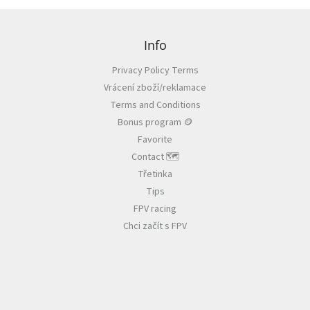
F
o
o
Info
t
Privacy Policy Terms
e
Vrácení zboží/reklamace
r
Terms and Conditions
Bonus program 🪙
Favorite
Contact 🗺️
Třetinka
Tips
FPV racing
Chci začít s FPV