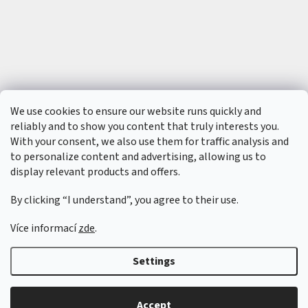
We use cookies to ensure our website runs quickly and
reliably and to show you content that truly interests you.
With your consent, we also use them for traffic analysis and
to personalize content and advertising, allowing us to
display relevant products and offers.
By clicking “I understand”, you agree to their use.
Více informací
zde
.
Created by Shoptet
&
Settings
Copyright 2026
6SFULL - FPV drony a příslušenství
. All rights reserved.
Accept