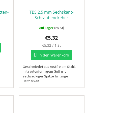
tten-
TBS 2,5 mm Sechskant-
Schraubendreher
ahl
Auf Lager
(>5 St)
€5,32
Verkaufspreis:
€5,32 / 1 St
In den Warenkorb
Geschmiedet aus rostfreiem Stahl,
mit rautenförmigem Griff und
sechseckiger Spitze für lange
Haltbarkeit.