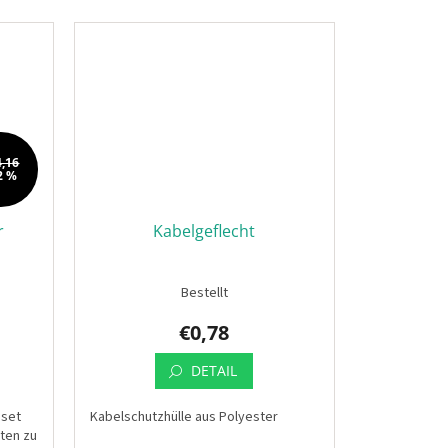
4,16
2 %
r
Kabelgeflecht
Bestellt
€0,78
DETAIL
gset
Kabelschutzhülle aus Polyester
iten zu