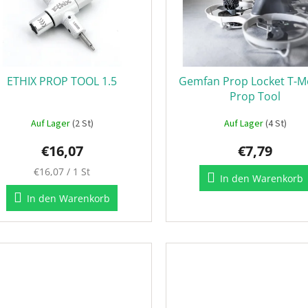
ETHIX PROP TOOL 1.5
Gemfan Prop Locket T-
Prop Tool
Auf Lager
(2 St)
Auf Lager
(4 St)
€16,07
€7,79
Verkaufspreis:
€16,07 / 1 St
In den Warenkorb
In den Warenkorb