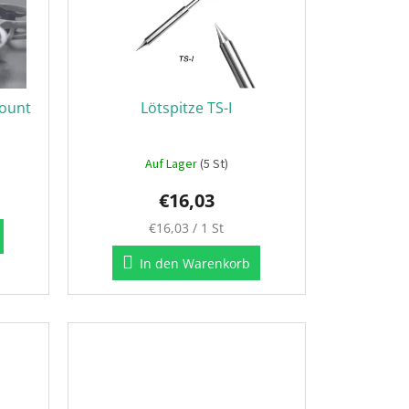
Mount
Lötspitze TS-I
Auf Lager
(5 St)
€16,03
Verkaufspreis:
€16,03 / 1 St
In den Warenkorb