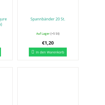
qure
Spannbänder 20 St.
u)
Auf Lager
(>5 St)
€1,20
In den Warenkorb