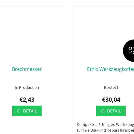
€3
–1
Brechmesser
Ethix Werkzeugkoffe
In Production
Bestellt
€2,43
€30,04
DETAIL
DETAIL
Kompaktes 8-teiliges Werkzeu
für Ihre Bau- und Reparaturarbe