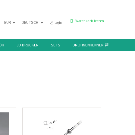
WARENKORB
Warenkorb leeren
EUR
DEUTSCH
Login
ÖR
3D DRUCKEN
SETS
DROHNENRENNEN 🏁
KONTAK