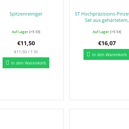
Spitzenreiniger
ST Hochpräzisions-Pinze
Set aus gehärtetem,
antistatischem Edelst
Auf Lager
(>5 St)
Auf Lager
(>5 St)
€11,50
€16,07
Verkaufspreis:
€11,50 / 1 St
In den Warenkorb
In den Warenkorb