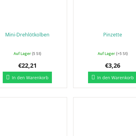
Mini-Drehlötkolben
Pinzette
Auf Lager
(5 St)
Auf Lager
(>5 St)
€22,21
€3,26
In den Warenkorb
In den Warenkorb