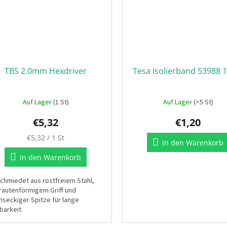
TBS 2.0mm Hexdriver
Tesa Isolierband 53988 
Auf Lager
(1 St)
Auf Lager
(>5 St)
€5,32
€1,20
Verkaufspreis:
€5,32 / 1 St
In den Warenkorb
In den Warenkorb
chmiedet aus rostfreiem Stahl,
 rautenförmigem Griff und
hseckiger Spitze für lange
barkeit.