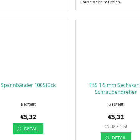
Hause oder im Freien.
Spannbänder 100Stück
TBS 1,5 mm Sechskan
Schraubendreher
Bestellt
Bestellt
€5,32
€5,32
Verkaufspreis:
€5,32 / 1 St
DETAIL
DETAIL