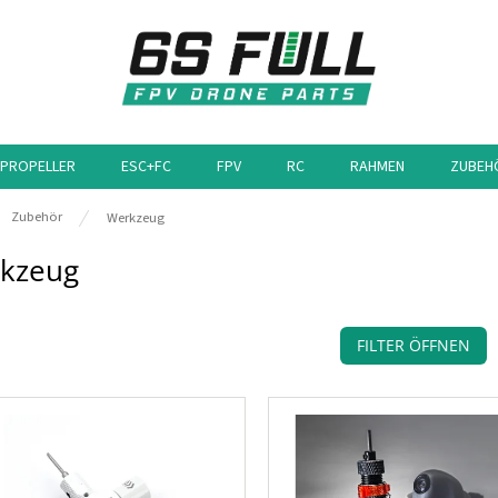
PROPELLER
ESC+FC
FPV
RC
RAHMEN
ZUBEH
eite
Zubehör
Werkzeug
kzeug
FILTER ÖFFNEN