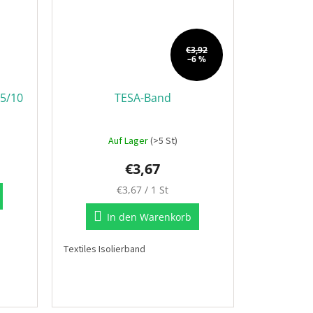
€3,92
–6 %
15/10
TESA-Band
Auf Lager
(>5 St)
€3,67
Verkaufspreis:
€3,67 / 1 St
In den Warenkorb
Textiles Isolierband