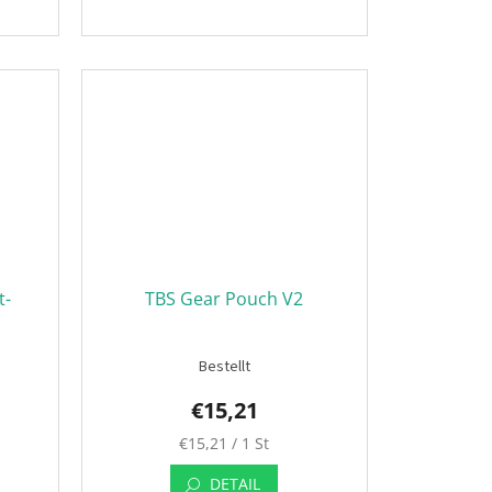
t-
TBS Gear Pouch V2
Bestellt
€15,21
Verkaufspreis:
€15,21 / 1 St
DETAIL