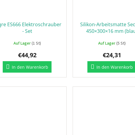
qre ES666 Elektroschrauber
Silikon-Arbeitsmatte Se
- Set
450×300×16 mm (bla
Auf Lager
(1 St)
Auf Lager
(5 St)
€44,92
€24,31
In den Warenkorb
In den Warenkorb