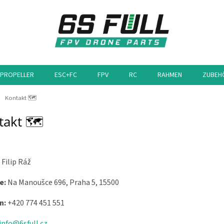
PROPELLER
ESC+FC
FPV
RC
RAHMEN
ZUBEH
eite
Kontakt 🗺️
akt 🗺️
Filip Ráž
e:
Na Manoušce 696, Praha 5, 15500
n:
+420 774 451 551
info@6sfull.cz