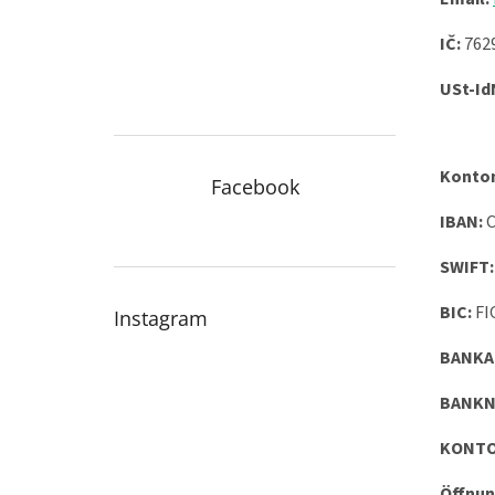
e
IČ:
762
USt-IdN
Konto
Facebook
IBAN:
C
SWIFT:
BIC:
FI
Instagram
BANKA
BANKN
KONTO
Öffnun