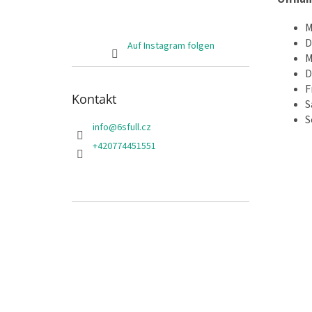
M
D
Auf Instagram folgen
M
D
F
Kontakt
S
S
info
@
6sfull.cz
+420774451551