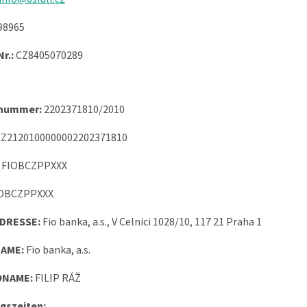
98965
r.:
CZ8405070289
nummer:
2202371810/2010
Z2120100000002202371810
FIOBCZPPXXX
OBCZPPXXX
DRESSE:
Fio banka, a.s., V Celnici 1028/10, 117 21 Praha 1
AME:
Fio banka, a.s.
NAME:
FILIP RÁŽ
gszeiten: