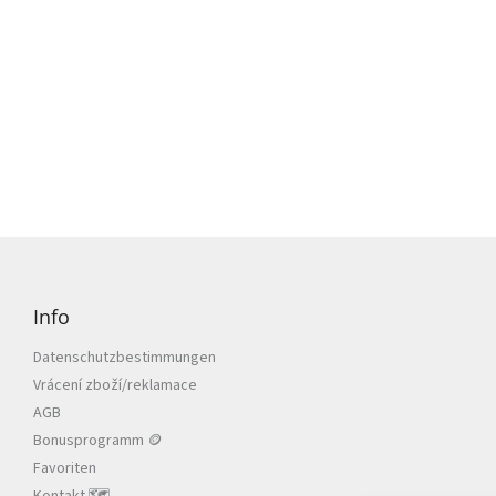
F
u
ß
Info
z
e
Datenschutzbestimmungen
i
Vrácení zboží/reklamace
l
AGB
e
Bonusprogramm 🪙
Favoriten
Kontakt 🗺️