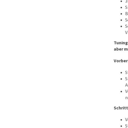
3
S
B
S
S
V
Tuning
aber mi
Vorber
S
S
A
V
n
Schritt
V
S