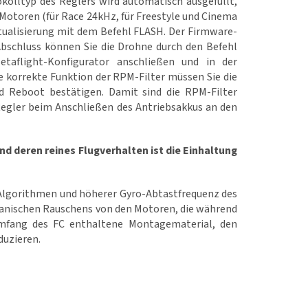
kolltyp des Reglers wird automatisch ausgefüllt,
Motoren (für Race 24kHz, für Freestyle und Cinema
tualisierung mit dem Befehl FLASH. Der Firmware-
Abschluss können Sie die Drohne durch den Befehl
aflight-Konfigurator anschließen und in der
e korrekte Funktion der RPM-Filter müssen Sie die
 Reboot bestätigen. Damit sind die RPM-Filter
 Regler beim Anschließen des Antriebsakkus an den
d deren reines Flugverhalten ist die Einhaltung
-Algorithmen und höherer Gyro-Abtastfrequenz des
hanischen Rauschens von den Motoren, die während
umfang des FC enthaltene Montagematerial, den
duzieren.