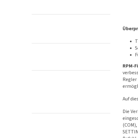
Überpr
T
S
F
RPM-Fi
verbes
Regler
ermögl
Auf die
Die Ve
einges
(COM),
SETTING