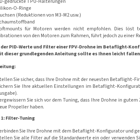
D-gedruckte TPU-Halterungen
ilikon-O-Ringe
uchsen (Reduktionen von M3-M2 usw.)
chaumstoffband
oftmounts für Motoren werden nicht empfohlen. Dies löst t
ibrationen von den Motoren zum Rahmen, führt jedoch zu einer R
 der PID-Werte und Filter einer FPV-Drohne im Betaflight-Konf
t dieser grundlegenden Anleitung sollte es Ihnen leicht fallen
eitung:
tellen Sie sicher, dass Ihre Drohne mit der neuesten Betaflight-F
ichern Sie Ihre aktuellen Einstellungen im Betaflight-Konfigurato
usgabe).
ergewissern Sie sich vor dem Tuning, dass Ihre Drohne in gutem 
eue Propeller haben.
 1: Filter-Tuning
erbinden Sie Ihre Drohne mit dem Betaflight-Konfigurator und geh
tellen Sie alle Filter auf die Standardwerte ein oder verwenden Si