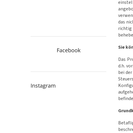
einstel
e
angebot
verwen
das nic
richti
behebe
Sie kö
Facebook
Das Pr
d.h. v
bei de
Steuer
Instagram
Konfig
aufgeh
befinde
Grundk
Betafl
beschre