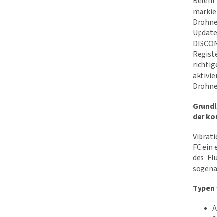
Befehl
markier
Drohne
Update
DISCON
Registe
richti
aktivie
Drohne
Grundl
der ko
Vibrat
FC ein
des Fl
sogena
Typen 
A