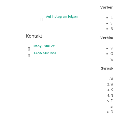
Vorber
Auf Instagram folgen
L
S
B
Kontakt
Verbin
info
@
6sfull.cz
V
+420774451551
Ö
w
Gyrosk
W
W
K
N
F
s
F