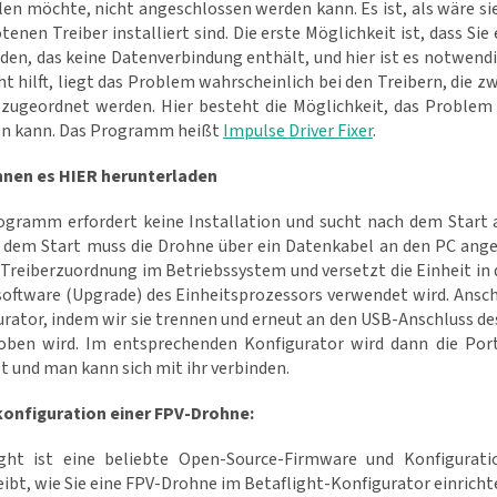
len möchte, nicht angeschlossen werden kann. Es ist, als wäre s
enen Treiber installiert sind. Die erste Möglichkeit ist, dass Si
den, das keine Datenverbindung enthält, und hier ist es notwend
ht hilft, liegt das Problem wahrscheinlich bei den Treibern, die z
g zugeordnet werden. Hier besteht die Möglichkeit, das Problem 
n kann. Das Programm heißt
Impulse Driver Fixer
.
nnen es HIER herunterladen
ogramm erfordert keine Installation und sucht nach dem Start
or dem Start muss die Drohne über ein Datenkabel an den PC an
r Treiberzuordnung im Betriebssystem und versetzt die Einheit i
software (Upgrade) des Einheitsprozessors verwendet wird. Ansch
urator, indem wir sie trennen und erneut an den USB-Anschluss 
oben wird. Im entsprechenden Konfigurator wird dann die Por
t und man kann sich mit ihr verbinden.
onfiguration einer FPV-Drohne:
ight ist eine beliebte Open-Source-Firmware und Konfigurati
ibt, wie Sie eine FPV-Drohne im Betaflight-Konfigurator einricht