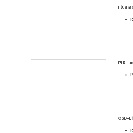
Flugmo
R
PID- u
R
OSD-Ei
R