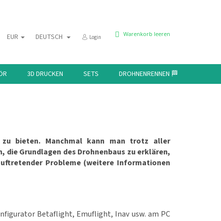
WARENKORB
Warenkorb leeren
EUR
DEUTSCH
Login
ÖR
3D DRUCKEN
SETS
DROHNENRENNEN 🏁
KONTAK
 zu bieten. Manchmal kann man trotz aller
n, die Grundlagen des Drohnenbaus zu erklären,
auftretender Probleme (weitere Informationen
nfigurator Betaflight, Emuflight, Inav usw. am PC