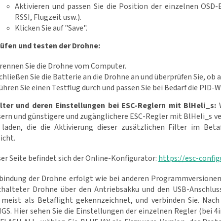
Aktivieren und passen Sie die Position der einzelnen OSD
RSSI, Flugzeit usw.).
Klicken Sie auf "Save".
üfen und testen der Drohne:
rennen Sie die Drohne vom Computer.
chließen Sie die Batterie an die Drohne an und überprüfen Sie, o
ühren Sie einen Testflug durch und passen Sie bei Bedarf die PID-We
lter und deren Einstellungen bei ESC-Reglern mit BlHeli_s:
W
sern und günstigere und zugänglichere ESC-Regler mit BlHeli_s v
 laden, die die Aktivierung dieser zusätzlichen Filter im Bet
icht.
ser Seite befindet sich der Online-Konfigurator:
https://esc-confi
rbindung der Drohne erfolgt wie bei anderen Programmversionen, 
chalteter Drohne über den Antriebsakku und den USB-Anschluss
 meist als Betaflight gekennzeichnet, und verbinden Sie. Nach
S. Hier sehen Sie die Einstellungen der einzelnen Regler (bei 4in