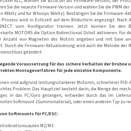
 FLASH ALL, wählen Sie BLUEJAY als Firmware-Version, der Proto
en Sie die neueste Firmware-Version und wählen Sie die PWM der 
n 48kHz und für Whoops 96kHz). Bestätigen Sie die Firmware-Ak
-Prozess wird in Echtzeit auf dem Bildschirm angezeigt. Nach 
NECT vom Konfigurator trennen. Jetzt können Sie den Bet
rkarte MOTORS die Option Bidirectional Dshot aktivieren. Für di
ge Anzahl von Magneten des Motors angeben und mit Save and
rt. Durch die Firmware-Aktualisierung wird auch die Melodie der
nanschluss geändert.
egende Voraussetzung für das sichere Verhalten der Drohne un
rrekten Montageverfahren für jede einzelne Komponente.
ionen sind aufgrund leistungsstärkerer Motoren, schnellerer PID
 echtes Problem. Das Hauptziel besteht darin, die Menge des mec
uges in das FC/Gyro gelangen, entweder durch das im Liefer
nnten Softmount (Gummimaterial), oder einen anderen Typ zu re
von Softmounts für FC/ESC:
ntivibrationssäulen M2/M3