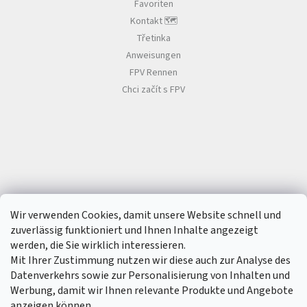
V
Favoriten
d
e
Kontakt 🗺️
r
Třetinka
R
L
C
Anweisungen
i
s
FPV Rennen
t
R
Chci začít s FPV
a
e
h
m
e
n
Z
u
b
e
h
Wir verwenden Cookies, damit unsere Website schnell und
ö
r
zuverlässig funktioniert und Ihnen Inhalte angezeigt
werden, die Sie wirklich interessieren.
Mit Ihrer Zustimmung nutzen wir diese auch zur Analyse des
3
d
Datenverkehrs sowie zur Personalisierung von Inhalten und
D
Werbung, damit wir Ihnen relevante Produkte und Angebote
r
u
anzeigen können.