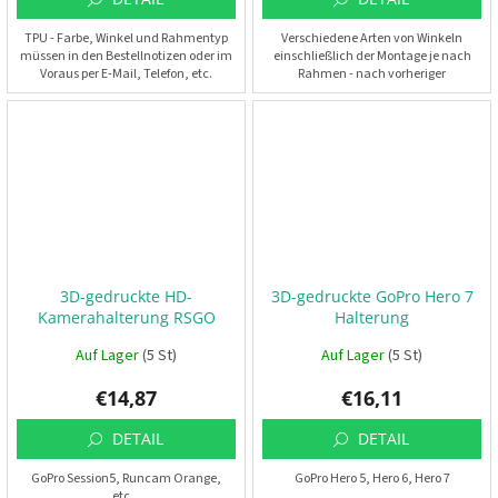
t
a
k
TPU - Farbe, Winkel und Rahmentyp
Verschiedene Arten von Winkeln
t
müssen in den Bestellnotizen oder im
einschließlich der Montage je nach
🗺️
Voraus per E-Mail, Telefon, etc.
Rahmen - nach vorheriger
angegeben werden.
Vereinbarung
E
U
R
/
L
o
g
i
n
3D-gedruckte HD-
3D-gedruckte GoPro Hero 7
Kamerahalterung RSGO
Halterung
Auf Lager
(5 St)
Auf Lager
(5 St)
€14,87
€16,11
DETAIL
DETAIL
GoPro Session5, Runcam Orange,
GoPro Hero 5, Hero 6, Hero 7
etc...