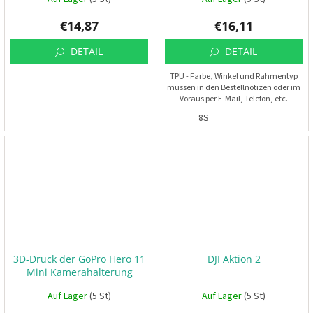
V
€14,87
€16,11
R
C
DETAIL
DETAIL
TPU - Farbe, Winkel und Rahmentyp
R
müssen in den Bestellnotizen oder im
a
Voraus per E-Mail, Telefon, etc.
h
angegeben werden.
m
8S
e
n
Z
u
b
e
h
ö
r
3D-Druck der GoPro Hero 11
DJI Aktion 2
3
Mini Kamerahalterung
d
D
Auf Lager
(5 St)
Auf Lager
(5 St)
r
u