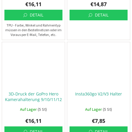
c
€16,11
€14,87
k
e
n
DETAIL
DETAIL
TPU - Farbe, Winkel und Rahmentyp
S
müssen in den Bestellnotizen oder im
e
t
Voraus per E-Mail, Telefon, etc.
s
angegeben werden.
D
r
o
h
n
e
n
r
e
n
3D-Druck der GoPro Hero
Insta360go V2/V3 Halter
n
Kamerahalterung 9/10/11/12
e
n
🏁
Auf Lager
(5 St)
Auf Lager
(5 St)
€16,11
€7,85
K
o
n
DETAIL
DETAIL