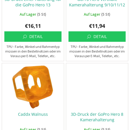
P
t
die GoPro Hero 13
Kamerahalterung 9/10/11/12
r
t
e
o
Auf Lager
(5 St)
Auf Lager
(5 St)
r
i
d
e
€16,11
€11,94
u
k
DETAIL
DETAIL
t
P
r
e
o
TPU - Farbe, Winkel und Rahmentyp
TPU - Farbe, Winkel und Rahmentyp
p
müssen in den Bestellnotizen oder im
müssen in den Bestellnotizen oder im
e
Voraus per E-Mail, Telefon, etc.
Voraus per E-Mail, Telefon, etc.
l
angegeben werden.
angegeben werden.
l
e
r
E
S
C
+
F
C
Caddx Walnuss
3D-Druck der GoPro Hero 8
Kamerahalterung
F
P
Auf Lager
(5 St)
Auf Lager
(5 St)