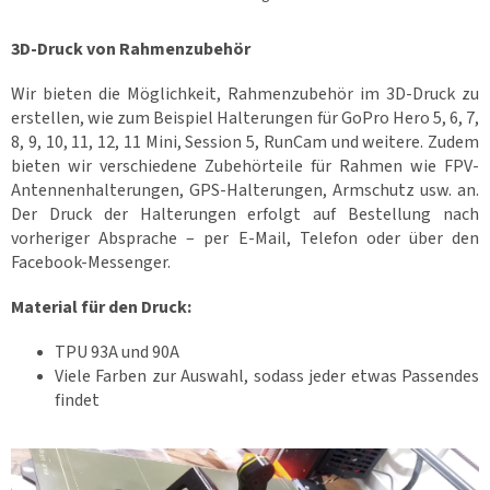
S
t
e
3D-Druck von Rahmenzubehör
u
e
Wir bieten die Möglichkeit, Rahmenzubehör im 3D-Druck zu
r
erstellen, wie zum Beispiel Halterungen für GoPro Hero 5, 6, 7,
e
8, 9, 10, 11, 12, 11 Mini, Session 5, RunCam und weitere. Zudem
l
bieten wir verschiedene Zubehörteile für Rahmen wie FPV-
e
m
Antennenhalterungen, GPS-Halterungen, Armschutz usw. an.
e
Der Druck der Halterungen erfolgt auf Bestellung nach
n
vorheriger Absprache – per E-Mail, Telefon oder über den
t
Facebook-Messenger.
e
d
Material für den Druck:
e
r
TPU 93A und 90A
L
Viele Farben zur Auswahl, sodass jeder etwas Passendes
i
s
findet
t
e