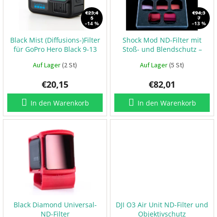
e
t
d
t
€23,4
€94,3
e
5
7
e
r
–14 %
–13 %
r
i
e
Black Mist (Diffusions-)Filter
Shock Mod ND-Filter mit
P
für GoPro Hero Black 9-13
Stoß- und Blendschutz –
r
GoPro Hero 9, 10, 11, 12, 13
o
P
Auf Lager
(2 St)
Auf Lager
(5 St)
r
d
o
€20,15
€82,01
u
p
e
k
l
In den Warenkorb
In den Warenkorb
l
t
e
e
r
E
S
C
+
F
C
F
Black Diamond Universal-
DJI O3 Air Unit ND-Filter und
P
ND-Filter
Objektivschutz