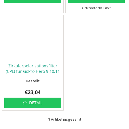
c
k
Getrennte ND-Filter
e
n
S
e
t
s
D
r
o
h
Zirkularpolarisationsfilter
n
(CPL) für GoPro Hero 9,10,11
e
n
Bestellt
r
e
n
€23,04
n
e
n
DETAIL
🏁
K
7
Artikel insgesamt
S
o
n
t