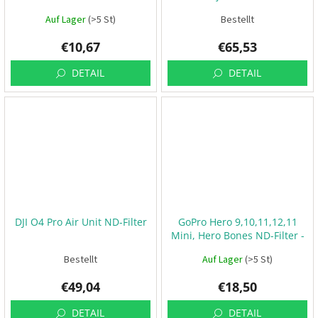
V
Auf Lager
(>5 St)
Bestellt
R
€10,67
€65,53
C
DETAIL
DETAIL
R
a
h
m
e
n
Z
u
b
e
h
DJI O4 Pro Air Unit ND-Filter
GoPro Hero 9,10,11,12,11
ö
Mini, Hero Bones ND-Filter -
r
Premium Gorilla Glas,
Bestellt
Auf Lager
(>5 St)
aufschraubbar
3
d
€49,04
€18,50
D
r
DETAIL
DETAIL
u