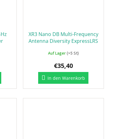
GHz
XR3 Nano DB Multi-Frequency
er
Antenna Diversity ExpressLRS
Receiver
Auf Lager
(>5 St)
€35,40
In den Warenkorb