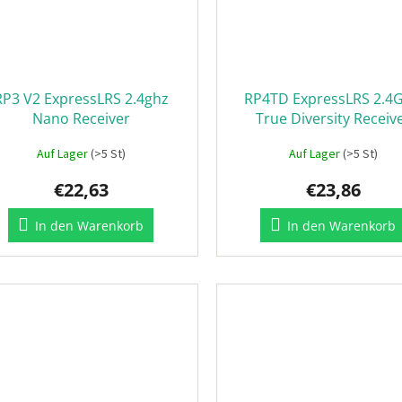
RP3 V2 ExpressLRS 2.4ghz
RP4TD ExpressLRS 2.4
Nano Receiver
True Diversity Receiv
Auf Lager
(>5 St)
Auf Lager
(>5 St)
€22,63
€23,86
In den Warenkorb
In den Warenkorb