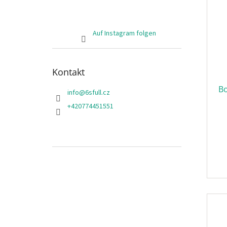
Auf Instagram folgen
Kontakt
Bo
info
@
6sfull.cz
+420774451551