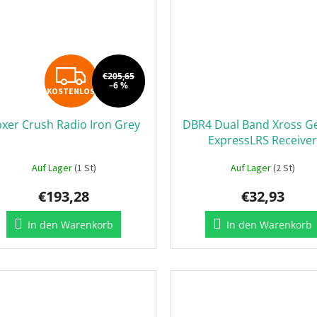
KOSTENLOS
€205,65
–6 %
KOSTENLOS
xer Crush Radio Iron Grey
DBR4 Dual Band Xross G
ExpressLRS Receive
Auf Lager
(1 St)
Auf Lager
(2 St)
€193,28
€32,93
In den Warenkorb
In den Warenkorb