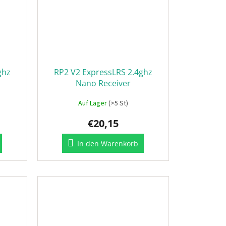
ghz
RP2 V2 ExpressLRS 2.4ghz
Nano Receiver
Auf Lager
(>5 St)
€20,15
In den Warenkorb