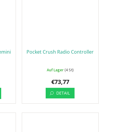
emini
Pocket Crush Radio Controller
r
Auf Lager
(4 St)
€73,77
DETAIL