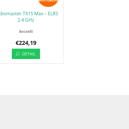
KOSTENLOS
diomaster TX15 Max – ELRS
2.4 GHz
Bestellt
€224,19
DETAIL
S
t
e
u
e
r
e
l
e
m