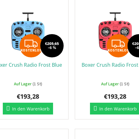
KOSTENLOS
K
€205,65
€20
–6 %
–
KOSTENLOS
KOSTENLOS
xer Crush Radio Frost Blue
Boxer Crush Radio Frost
Auf Lager
(1 St)
Auf Lager
(1 St)
€193,28
€193,28
In den Warenkorb
In den Warenkorb