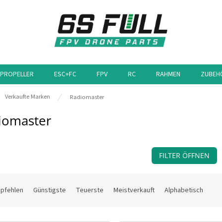
PROPELLER
ESC+FC
FPV
RC
RAHMEN
ZUBEH
eite
Verkaufte Marken
Radiomaster
iomaster
FILTER ÖFFNEN
mpfehlen
Günstigste
Teuerste
Meistverkauft
Alphabetisch