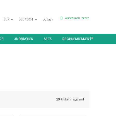
WARENKORB
Warenkorb leeren
EUR
DEUTSCH
Login
ÖR
3D DRUCKEN
SETS
DROHNENRENNEN 🏁
KONTAK
19
Artikel insgesamt