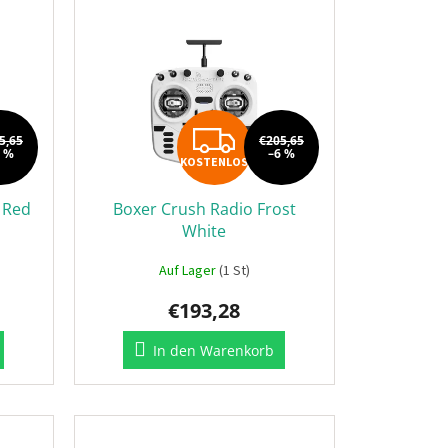
OSTENLOS
KOSTENL
5,65
€205,65
6 %
–6 %
KOSTENLOS
 Red
Boxer Crush Radio Frost
White
Auf Lager
(1 St)
€193,28
In den Warenkorb