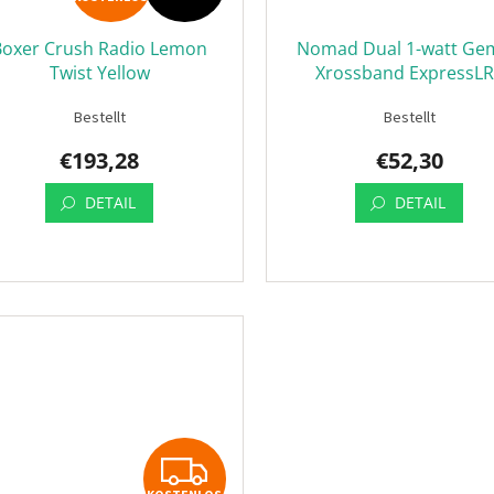
Boxer Crush Radio Lemon
Nomad Dual 1-watt Gem
Twist Yellow
Xrossband ExpressL
Module
Bestellt
Bestellt
€193,28
€52,30
DETAIL
DETAIL
KOSTENLOS