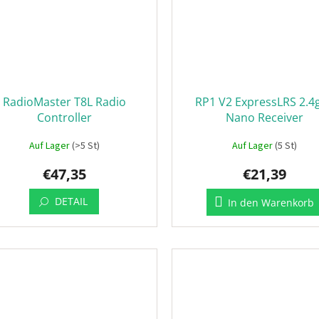
RadioMaster T8L Radio
RP1 V2 ExpressLRS 2.4
Controller
Nano Receiver
Auf Lager
(>5 St)
Auf Lager
(5 St)
€47,35
€21,39
DETAIL
In den Warenkorb