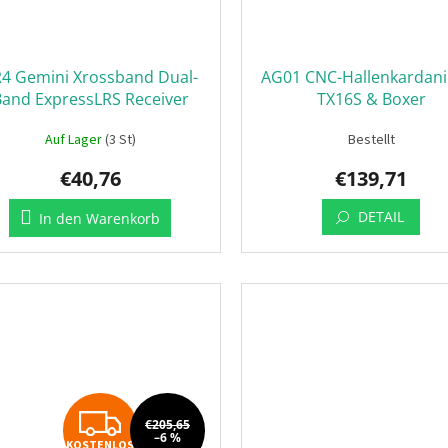
4 Gemini Xrossband Dual-
AG01 CNC-Hallenkardani
Band ExpressLRS Receiver
TX16S & Boxer
Auf Lager
(3 St)
Bestellt
€40,76
€139,71
DETAIL
In den Warenkorb
KOSTENLOS
€205,65
–6 %
KOSTENLOS