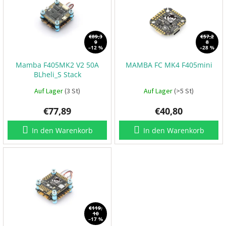
s
o
t
t
t
r
e
e
t
r
d
i
i
€89,3
€57,2
e
9
8
e
e
–12 %
–28 %
r
r
Mamba F405MK2 V2 50A
MAMBA FC MK4 F405mini
P
P
u
r
BLheli_S Stack
r
n
o
o
p
g
Auf Lager
(3 St)
Auf Lager
(>5 St)
e
d
l
l
€77,89
€40,80
u
e
k
r
In den Warenkorb
In den Warenkorb
t
e
E
S
C
+
F
C
€119,
F
10
P
–17 %