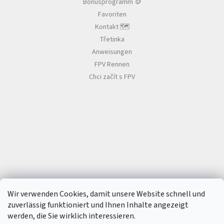
e
Bonusprogramm 🪙
c
e
k
Favoriten
d
e
n
e
Kontakt 🗺️
r
Třetinka
L
S
Anweisungen
e
i
t
s
FPV Rennen
s
t
Chci začít s FPV
e
D
r
o
h
n
e
n
r
e
n
n
e
n
🏁
Wir verwenden Cookies, damit unsere Website schnell und
K
zuverlässig funktioniert und Ihnen Inhalte angezeigt
o
werden, die Sie wirklich interessieren.
n