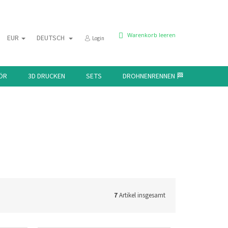
WARENKORB
Warenkorb leeren
EUR
DEUTSCH
Login
ÖR
3D DRUCKEN
SETS
DROHNENRENNEN 🏁
KONTAK
7
Artikel insgesamt