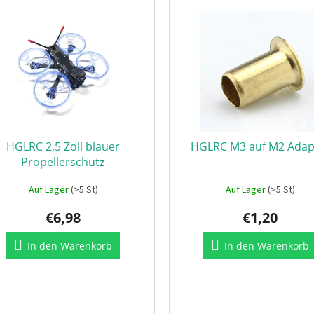
HGLRC 2,5 Zoll blauer
HGLRC M3 auf M2 Adap
Propellerschutz
Auf Lager
(>5 St)
Auf Lager
(>5 St)
€6,98
€1,20
In den Warenkorb
In den Warenkorb