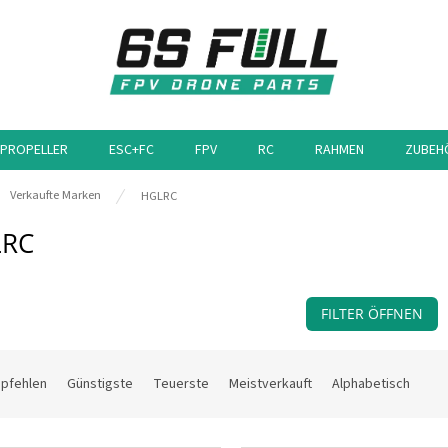
PROPELLER
ESC+FC
FPV
RC
RAHMEN
ZUBEH
eite
Verkaufte Marken
HGLRC
LRC
FILTER ÖFFNEN
mpfehlen
Günstigste
Teuerste
Meistverkauft
Alphabetisch