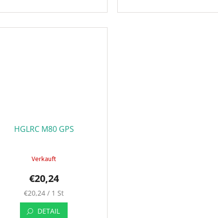
HGLRC M80 GPS
Verkauft
€20,24
Verkaufspreis:
€20,24 / 1 St
DETAIL