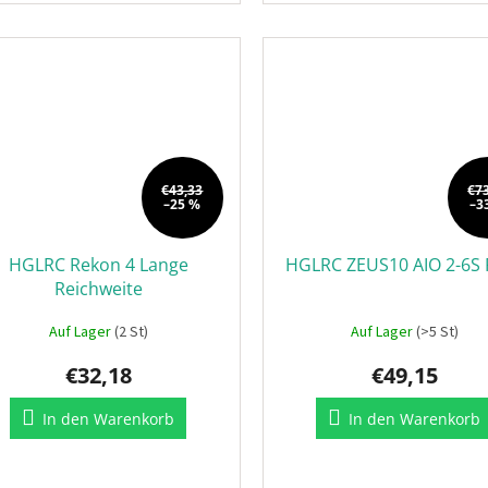
€43,33
€7
–25 %
–3
HGLRC Rekon 4 Lange
HGLRC ZEUS10 AIO 2-6S 
Reichweite
Auf Lager
(2 St)
Auf Lager
(>5 St)
€32,18
€49,15
In den Warenkorb
In den Warenkorb