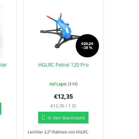
€20,24
–38 %
ter
HGLRC Petrel 120 Pro
Auf Lager
(3 St)
€12,35
Verkaufspreis:
€12,35 / 1 St
In den Warenkorb
Leichter 2,5"-Rahmen von HGLRC