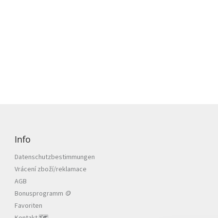
F
u
ß
Info
z
e
Datenschutzbestimmungen
i
Vrácení zboží/reklamace
l
AGB
e
Bonusprogramm 🪙
Favoriten
Kontakt 🗺️