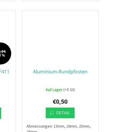
3,94
3 %
F411
Aluminium-Rundpfosten
Auf Lager
(>5 St)
€0,50
DETAIL
Abmessungen: 15mm, 20mm, 25mm,
28mm