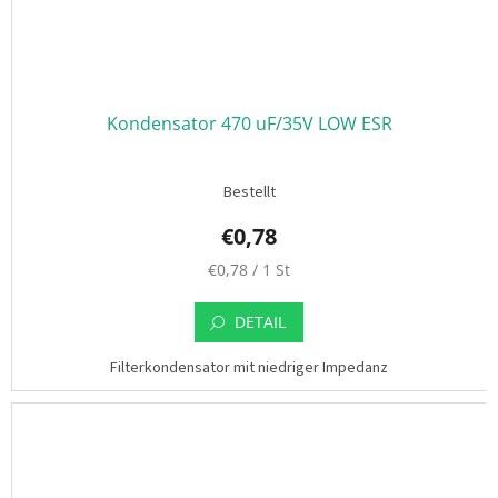
t
a
k
t
🗺️
E
Kondensator 470 uF/35V LOW ESR
U
R
/
Bestellt
L
o
€0,78
g
i
V
€0,78 / 1 St
n
e
r
DETAIL
k
a
Filterkondensator mit niedriger Impedanz
u
f
s
p
r
e