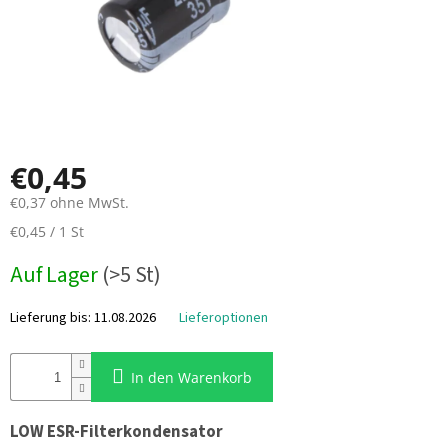
t
t
e
r
i
e
P
r
o
€0,45
p
e
l
€0,37 ohne MwSt.
l
e
V
€0,45 / 1 St
r
e
r
Auf Lager
(>5 St)
k
E
a
S
Lieferung bis:
11.08.2026
Lieferoptionen
u
C
+
f
F
s
C
In den Warenkorb
p
r
e
F
LOW ESR-Filterkondensator
P
i