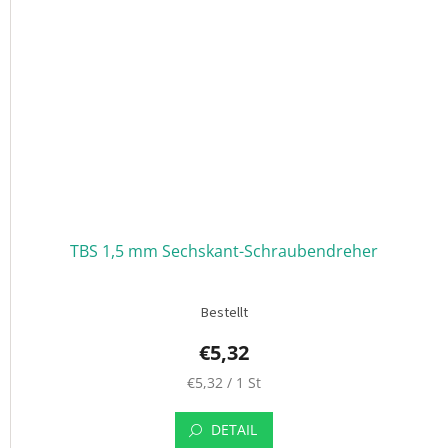
i
s
:
TBS 1,5 mm Sechskant-Schraubendreher
Bestellt
€5,32
V
€5,32 / 1 St
e
r
DETAIL
k