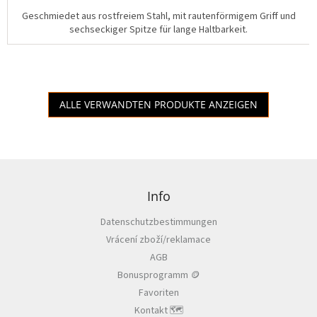
a
Geschmiedet aus rostfreiem Stahl, mit rautenförmigem Griff und
u
sechseckiger Spitze für lange Haltbarkeit.
f
s
p
r
e
i
ALLE VERWANDTEN PRODUKTE ANZEIGEN
s
:
F
u
ß
Info
z
Datenschutzbestimmungen
e
Vrácení zboží/reklamace
i
l
AGB
e
Bonusprogramm 🪙
Favoriten
Kontakt 🗺️