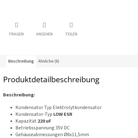
V
s
:
R
C
FRAGEN
ANSEHEN
TEILEN
R
a
h
m
e
n
Beschreibung
Ähnliche (8)
Z
Produktdetailbeschreibung
u
b
e
h
Beschreibung:
ö
r
Kondensator Typ Elektrolytkondensator
Kondensator-Typ
LOW ESR
3
Kapazität
220 uF
d
Betriebsspannung 35V DC
D
r
Gehäuseabmessungen Ø8x11,5mm
u