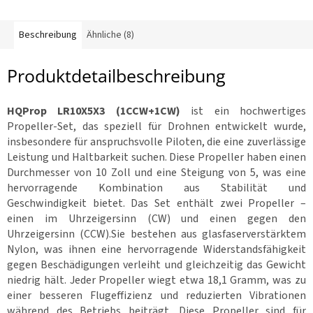
:
V
Beschreibung
Ähnliche (8)
R
C
Produktdetailbeschreibung
R
a
h
HQProp LR10X5X3 (1CCW+1CW)
ist ein hochwertiges
m
Propeller-Set, das speziell für Drohnen entwickelt wurde,
e
n
insbesondere für anspruchsvolle Piloten, die eine zuverlässige
Leistung und Haltbarkeit suchen. Diese Propeller haben einen
Durchmesser von 10 Zoll und eine Steigung von 5, was eine
Z
u
hervorragende Kombination aus Stabilität und
b
Geschwindigkeit bietet. Das Set enthält zwei Propeller –
e
h
einen im Uhrzeigersinn (CW) und einen gegen den
ö
r
Uhrzeigersinn (CCW).
Sie bestehen aus glasfaserverstärktem
Nylon, was ihnen eine hervorragende Widerstandsfähigkeit
gegen Beschädigungen verleiht und gleichzeitig das Gewicht
3
niedrig hält. Jeder Propeller wiegt etwa 18,1 Gramm, was zu
d
D
einer besseren Flugeffizienz und reduzierten Vibrationen
r
u
während des Betriebs beiträgt. Diese Propeller sind für