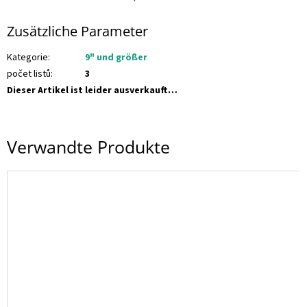
t
a
k
Zusätzliche Parameter
t
🗺️
Kategorie
:
9" und größer
E
počet listů
:
3
U
R
Dieser Artikel ist leider ausverkauft…
/
L
Verwandte Produkte
o
g
i
n