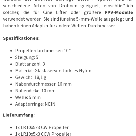
c
verschiedene Arten von Drohnen geeignet, einschließlich
k
e
solcher, die für Cine Lifter oder größere
FPV-Modelle
n
verwendet werden. Sie sind für eine 5-mm-Welle ausgelegt und
haben keinen Adapter für andere Wellen-Durchmesser.
S
e
t
Spezifikationen:
s
Propellerdurchmesser: 10"
D
Steigung: 5"
r
Blattanzahl: 3
o
h
Material: Glasfaserverstärktes Nylon
n
Gewicht: 18,1 g
e
n
Nabendurchmesser: 16 mm
r
Nabendicke: 10 mm
e
n
Welle: 5 mm
n
e
Adapterringe: NEIN
n
🏁
Lieferumfang:
K
1x LR10x5x3 CW Propeller
o
n
1x LR10x5x3 CCW Propeller