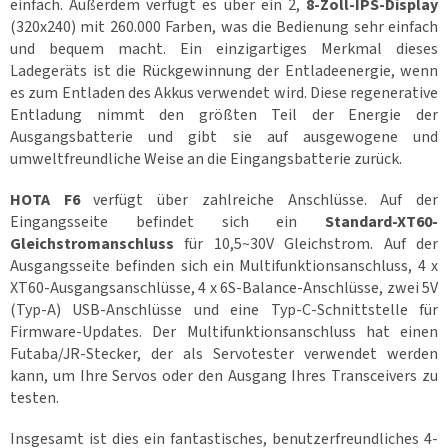
t
einfach. Außerdem verfügt es über ein 2,
8-Zoll-IPS-Display
a
(320x240) mit 260.000 Farben, was die Bedienung sehr einfach
k
t
und bequem macht. Ein einzigartiges Merkmal dieses
🗺️
Ladegeräts ist die Rückgewinnung der Entladeenergie, wenn
es zum Entladen des Akkus verwendet wird. Diese regenerative
E
U
Entladung nimmt den größten Teil der Energie der
R
Ausgangsbatterie und gibt sie auf ausgewogene und
/
umweltfreundliche Weise an die Eingangsbatterie zurück.
L
HOTA F6
verfügt über zahlreiche Anschlüsse. Auf der
o
Eingangsseite befindet sich ein
Standard-XT60-
g
i
Gleichstromanschluss
für 10,5~30V Gleichstrom. Auf der
n
Ausgangsseite befinden sich ein Multifunktionsanschluss, 4 x
XT60-Ausgangsanschlüsse, 4 x 6S-Balance-Anschlüsse, zwei 5V
(Typ-A) USB-Anschlüsse und eine Typ-C-Schnittstelle für
Firmware-Updates. Der Multifunktionsanschluss hat einen
Futaba/JR-Stecker, der als Servotester verwendet werden
kann, um Ihre Servos oder den Ausgang Ihres Transceivers zu
testen.
Insgesamt ist dies ein fantastisches, benutzerfreundliches 4-