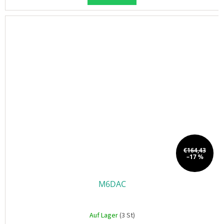
€164,43
–17 %
M6DAC
Auf Lager
(3 St)