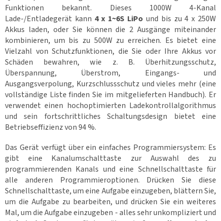
c
Funktionen bekannt. Dieses 1000W 4-Kanal
k
Lade-/Entladegerät kann
e
4 x 1~6S LiPo
und bis zu 4 x 250W
n
Akkus laden, oder Sie können die 2 Ausgänge miteinander
kombinieren, um bis zu 500W zu erreichen. Es bietet eine
S
Vielzahl von Schutzfunktionen, die Sie oder Ihre Akkus vor
e
t
Schäden bewahren, wie z. B. Überhitzungsschutz,
s
Überspannung, Überstrom, Eingangs- und
Ausgangsverpolung, Kurzschlussschutz und vieles mehr (eine
D
vollständige Liste finden Sie im mitgelieferten Handbuch). Er
r
verwendet einen hochoptimierten Ladekontrollalgorithmus
o
h
und sein fortschrittliches Schaltungsdesign bietet eine
n
Betriebseffizienz von 94 %.
e
n
r
Das Gerät verfügt über ein einfaches Programmiersystem: Es
e
n
gibt eine Kanalumschalttaste zur Auswahl des zu
n
e
programmierenden Kanals und eine Schnellschalttaste für
n
alle anderen Programmieroptionen. Drücken Sie diese
🏁
Schnellschalttaste, um eine Aufgabe einzugeben, blättern Sie,
um die Aufgabe zu bearbeiten, und drücken Sie ein weiteres
K
o
Mal, um die Aufgabe einzugeben - alles sehr unkompliziert und
n