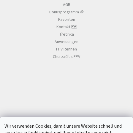
l
AGB
e
Bonusprogramm 🪙
Favoriten
Kontakt 🗺️
Třetinka
Anweisungen
FPV Rennen
Chci začít s FPV
Wir verwenden Cookies, damit unsere Website schnell und
zuverlässig funktioniert und Ihnen Inhalte angezeigt