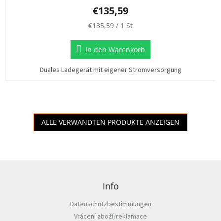
€135,59
V
€135,59 / 1 St
e
r
In den Warenkorb
k
a
Duales Ladegerät mit eigener Stromversorgung
u
f
s
p
r
e
ALLE VERWANDTEN PRODUKTE ANZEIGEN
i
s
:
F
u
ß
Info
z
Datenschutzbestimmungen
e
Vrácení zboží/reklamace
i