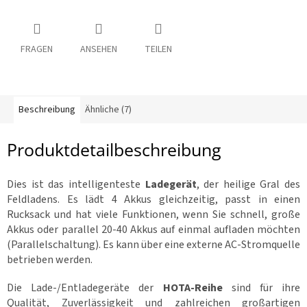
V
p
r
e
R
C
FRAGEN
ANSEHEN
TEILEN
i
s
:
R
a
h
Beschreibung
Ähnliche (7)
m
e
n
Produktdetailbeschreibung
Z
u
Dies ist das intelligenteste
Ladegerät
, der heilige Gral des
b
Feldladens. Es lädt 4 Akkus gleichzeitig, passt in einen
e
h
Rucksack und hat viele Funktionen, wenn Sie schnell, große
ö
r
Akkus oder parallel 20-40 Akkus auf einmal aufladen möchten
(Parallelschaltung).
Es kann über eine externe AC-Stromquelle
betrieben werden.
3
d
D
Die Lade-/Entladegeräte der
HOTA-Reihe
sind für ihre
r
Qualität, Zuverlässigkeit und zahlreichen großartigen
u