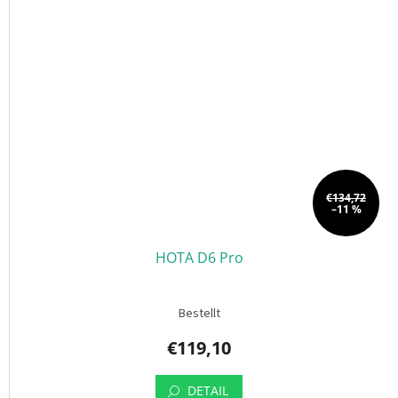
€134,72
–11 %
HOTA D6 Pro
Bestellt
€119,10
DETAIL