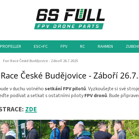
PROPELLER
ESC+FC
FPV
RC
RAHMEN
ZUBEH
eite
Fun Race České Budějovice - Záboří 26.7.2025
 Race České Budějovice - Záboří 26.7
bude v duchu volného
setkání FPV pilotů
. Vyzkoušejte si své stro
jeďte podívat a setkat s ostatními piloty
FPV dronů
. Bude připrave
STRACE:
ZDE