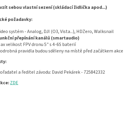
zít sebou vlastní sezení (skládací židlička apod...)
cké požadavky:
ideo systém - Analog, DJI (O3, Vista...), HDZero, Walksnail
unkční přepínání kanálů (smartaudio)
ax velikost FPV dronu 5" s 4-6S baterií
odrobná pravidla budou sděleny na místě před začátkem akce
ty:
ořadatel a ředitel závodu: David Pekárek - 725842332
kce:
ZDE