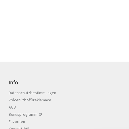
F
u
ß
Info
z
e
Datenschutzbestimmungen
i
Vrácení zboží/reklamace
l
AGB
e
Bonusprogramm 🪙
Favoriten
Kontakt 🗺️