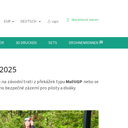
WARENKORB
Warenkorb leeren
EUR
DEUTSCH
Login
ÖR
3D DRUCKEN
SETS
DROHNENRENNEN 🏁
KONTAK
.2025
je na závodní trati z překážek typu
MultiGP
nebo se
no bezpečné zázemí pro piloty a diváky.