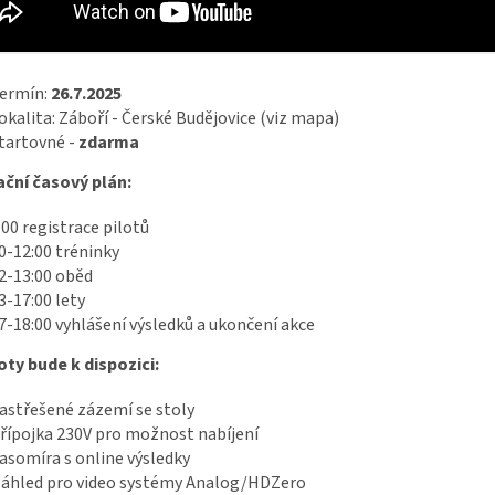
ermín:
26.7.2025
okalita: Záboří - Čerské Budějovice (viz mapa)
tartovné -
zdarma
ační časový plán:
:00 registrace pilotů
0-12:00 tréninky
2-13:00 oběd
3-17:00 lety
7-18:00 vyhlášení výsledků a ukončení akce
oty bude k dispozici:
astřešené zázemí se stoly
řípojka 230V pro možnost nabíjení
asomíra s online výsledky
áhled pro video systémy Analog/HDZero