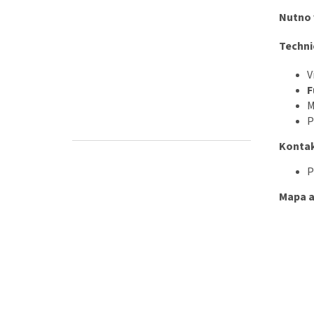
Nutno v
Techni
V
F
M
P
Kontak
P
Mapa a