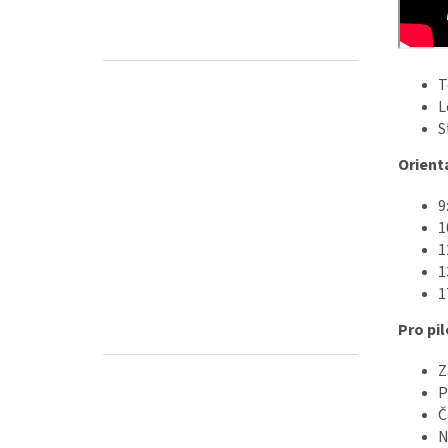
T
L
S
Orient
9
1
1
1
1
Pro pil
Z
P
Č
N